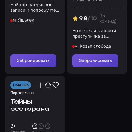
Кол-во игроков
Найдите утерянные
записи и попробуйте
(15
перезапустить
9.8
/10
м. Яшьлек
команд)
устройство
управления снами
Успеете ли вы найти
преступника за
отведенное время?
м. Козья слобода
Забронировать
Забронировать
Новинка
Перформанс
Тайны
ресторана
8+
Возраст