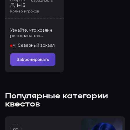
Страшность
1–15
Кол-во игроков
Узнайте, что хозяин
ресторана так
старательно скрывал
м. Северный вокзал
все эти годы
Забронировать
Популярные категории
квестов