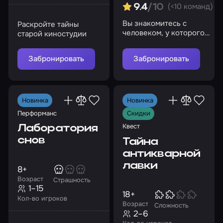
(<10 команд)
9.4
/10
Вы знакомитесь с
Раскройте тайны
человеком, у которого
старой киностудии
есть доказательства
существования
Забронировать
Забронировать
Слендермена…
Новинка
Новинка
Перформанс
Скидки
Квест
Лаборатория
снов
Тайна
антикварной
лавки
8+
Возраст
Страшность
1–15
18+
Кол-во игроков
Возраст
Сложность
2–6