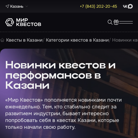
Казань
+7 (843) 202-20-45
ВКонта
Max
Квесты в Казани
Категории квестов в Казани
Новинки кв
Новинки квестов и
перформансов в
Казани
«Мир Квестов» пополняется новинками почти
еженедельно. Тем, кто стабильно следит за
развитием индустрии, бывает интересно
попробовать себя в квестах Казани, которые
только начали свою работу.