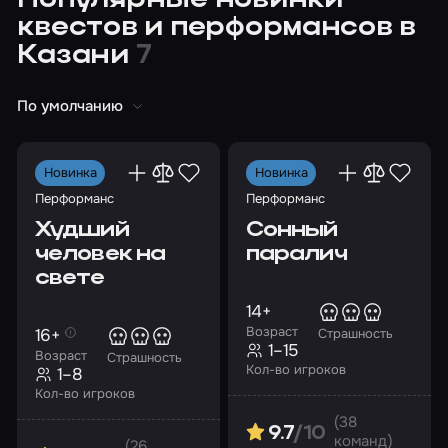
Популярные новинки
квестов и перформансов в
Казани
7
По умолчанию
Новинка
Новинка
Перформанс
Перформанс
Худший
Сонный
человек на
паралич
свете
14+
Возраст
16+
Страшность
1–15
Возраст
Страшность
Кол-во игроков
1–8
Кол-во игроков
(38
9.7
/10
команд)
(26