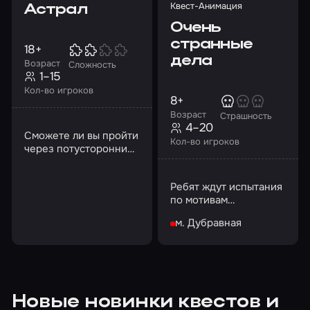
Квест-Анимация
Астрал
Очень
странные
18+
дела
Возраст
Сложность
1–15
Кол-во игроков
8+
Возраст
Страшность
4–20
Сможете ли вы пройти
Кол-во игроков
через потусторонний
мир, пока дверь в
астрал не
Ребят ждут испытания
захлопнулась
по мотивам
навсегда?
одноименного
м. Дубравная
сериала
Новые новинки квестов и