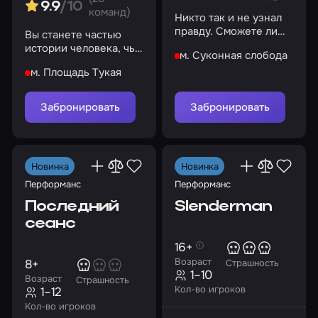
9.9
/10
команд)
Никто так и не узнал
правду. Сможете ли
Вы станете частью
вы?
истории человека, чья
м. Суконная слобода
личность раздроблена
м. Площадь Тукая
на несколько
осколков
Забронировать
Забронировать
Новинка
Новинка
Перформанс
Перформанс
Последний
Slenderman
сеанс
16+
Возраст
8+
Страшность
1–10
Возраст
Страшность
Кол-во игроков
1–12
Кол-во игроков