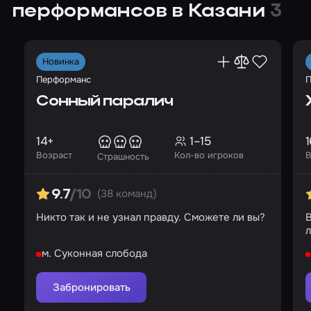
перформансов в Казани
3
Новинка
Перформанс
П
Сонный паралич
14+
1–15
1
Возраст
Кол-во игроков
В
Страшность
(38 команд)
9.7
/10
Никто так и не узнал правду. Сможете ли вы?
В
л
м. Суконная слобода
Забронировать