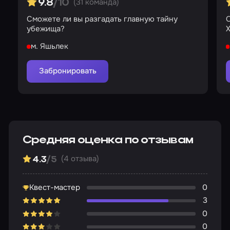
(31 команда)
9.8
/10
Сможете ли вы разгадать главную тайну
О
убежища?
Х
м. Яшьлек
Забронировать
Средняя оценка по отзывам
(4 отзыва)
4.3
/5
Квест-мастер
0
3
0
0