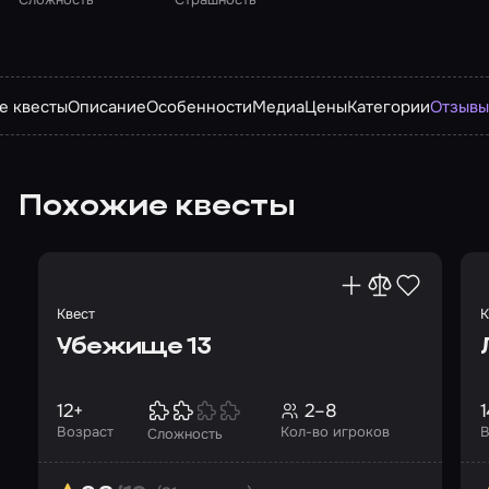
е квесты
Описание
Особенности
Медиа
Цены
Категории
Отзыв
Похожие квесты
Квест
К
Убежище 13
12+
2–8
1
Возраст
Кол-во игроков
В
Сложность