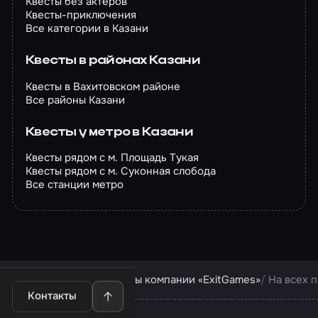
Квесты без актеров
Квесты-приключения
Все категории в Казани
Квесты в районах Казани
Квесты в Вахитовском районе
Все районы Казани
Квесты у метро в Казани
Квесты рядом с м. Площадь Тукая
Квесты рядом с м. Суконная слобода
Все станции метро
Квесты в Казани
Квесты компании «ExitGames»
На всех п
Контакты