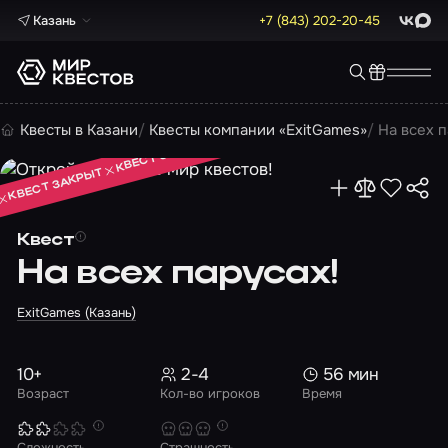
Казань
+7 (843) 202-20-45
ВКонта
Max
КВЕСТ ЗАКРЫТ
Квесты в Казани
Квесты компании «ExitGames»
На всех п
КВЕСТ ЗАКРЫТ
КВЕСТ ЗАКРЫТ
Квест
На всех парусах!
ExitGames (Казань)
10+
2-4
56 мин
Возраст
Кол-во игроков
Время
Сложность
Страшность