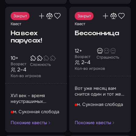
Закрыт
Закрыт
Квест
Квест
На всех
Бессонница
парусах!
12+
Возраст
10+
Страшность
2–4
Возраст
Сложность
Кол-во игроков
2–4
Кол-во игроков
Вот уже месяц вам
снится один и тот же
XVI век – время
ночной кошмар, из-за
неустрашимых
м. Суконная слобода
которого вы
пиратов и морских
мучаетесь
м. Суконная слобода
приключений, таящих
бессонницей
в себе много
Похожие квесты
Похожие квесты
опасностей