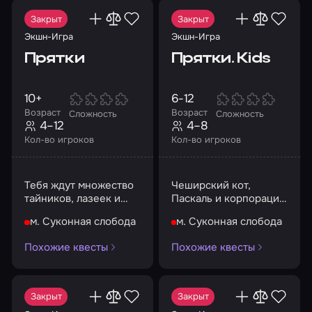
Закрыт
Закрыт
Экшн-Игра
Экшн-Игра
Прятки
Прятки. Kids
10+
6-12
Возраст
Возраст
Сложность
Сложность
4–12
4–8
Кол-во игроков
Кол-во игроков
Тебя ждут множество
Чеширский кот,
тайников, лазеек и
Паскаль и корпорация
тьма...
монстров ждут тебя!
м. Суконная слобода
м. Суконная слобода
Похожие квесты
Похожие квесты
Закрыт
Закрыт