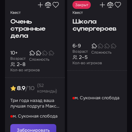
Закрыт
Квест
Квест
Очень
Школа
странные
супергероев
дела
6-9
Возраст
10+
Сложность
2–5
Возраст
Сложность
Кол-во игроков
2–8
Кол-во игроков
(52
8.9
/10
команды)
м. Суконная слобода
Три года назад ваша
лучшая подруга Макс
Рид таинственно
м. Суконная слобода
исчезла
Забронировать