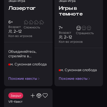
Экшн-Игра
Экшн-Игра
Лазертаг
Игры в
темноте
6+
Возраст
7+
Сложность
2–12
Возраст
Страшность
Кол-во игроков
2–12
Кол-во игроков
Объединяйтесь,
стреляйте в
соперников,
м. Суконная слобода
штурмуйте, берите в
заложники!
м. Суконная слобода
Похожие квесты
Похожие квесты
Закрыт
VR-Квест