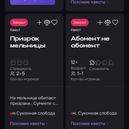
Похожие квесты
Закрыт
Закрыт
Квест
Квест
Призрак
Абонент не
мельницы
абонент
12+
Возраст
Страшность
Сложность
2–5
1–1
Кол-во игроков
Кол-во игроков
На мельнице обитают
призраки...Сумеете с
ними справиться?
м.Суконная слобода
м. Суконная слобода
Похожие квесты
Похожие квесты