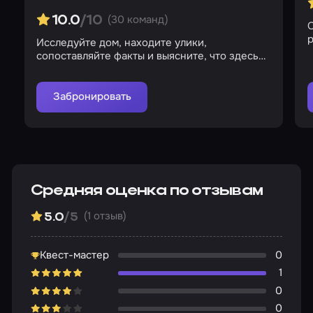
(30 команд)
10.0
/10
О
р
Исследуйте дом, находите улики,
сопоставляйте факты и выясните, что здесь
происходит
Забронировать
Средняя оценка по отзывам
(1 отзыв)
5.0
/5
Квест-мастер
0
1
0
0