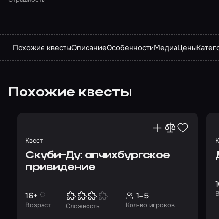
Похожие квесты
Описание
Особенности
Медиа
Цены
Катег
Похожие квесты
Квест
К
Скуби-Ду: апчихбургское
привидение
1
В
16+
1–5
Возраст
Кол-во игроков
Сложность