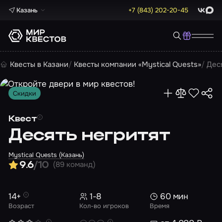
Казань
+7 (843) 202-20-45
ВКонта
Max
Квесты в Казани
Квесты компании «Mystical Quests»
Дес
Скидки
Квест
Десять негритят
Mystical Quests (Казань)
(89 команд)
9.6
/10
14+
1-8
60 мин
Возраст
Кол-во игроков
Время