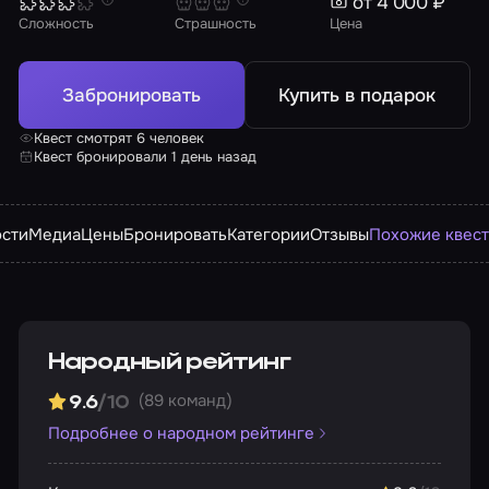
от 4 000 ₽
Сложность
Страшность
Цена
Забронировать
Купить в подарок
Квест смотрят 6 человек
Квест бронировали 1 день назад
сти
Медиа
Цены
Бронировать
Категории
Отзывы
Похожие квес
Народный рейтинг
(89 команд)
9.6
/10
Подробнее о народном рейтинге