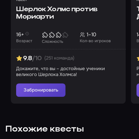
Шерлок Холмс против
Мориарти
16+
1–10
1
Возраст
Кол-во игроков
В
Сложность
(251 команда)
9.8
/10
Докажите, что вы – достойные ученики
Р
великого Шерлока Холмса!
м
Забронировать
Похожие квесты