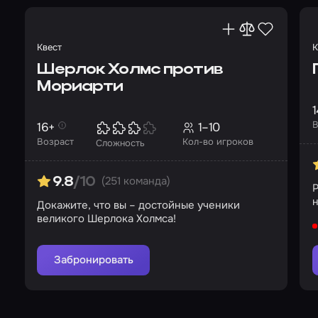
Квест
К
Шерлок Холмс против
Мориарти
1
В
16+
1–10
Возраст
Кол-во игроков
Сложность
(251 команда)
9.8
/10
Р
н
Докажите, что вы – достойные ученики
к
великого Шерлока Холмса!
Забронировать