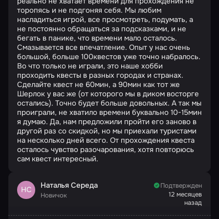
реально не хватает времени для прохождения не
торопясь и не подгоняя себя. Мы любим
насладиться игрой, все просмотреть, подумать, а
не постоянно обращаться за подсказками, и не
бегать в панике, что времени мало осталось.
Смазывается все впечатление. Опыт у нас очень
большой, больше 100квестов уже точно набралось.
Во что только не играли, это наше хобби
проходить квесты в разных городах и странах.
Сделайте квест не 60мин, а 90мин как тот же
Шерлок у вас же (от которого мы в диком восторге
остались). Точно будет больше довольных. А так мы
проиграли, не хватило времени буквально 10-15мин
я думаю. Да, нам предложили пройти его заново в
другой раз со скидкой, но мы приехали туристами
на несколько дней всего. От прохождения квеста
осталось чувство разочарования, хотя повторюсь
сам квест интересный.
Наталья Середа
Подтвержден
НС
12 месяцев
Новичок
назад