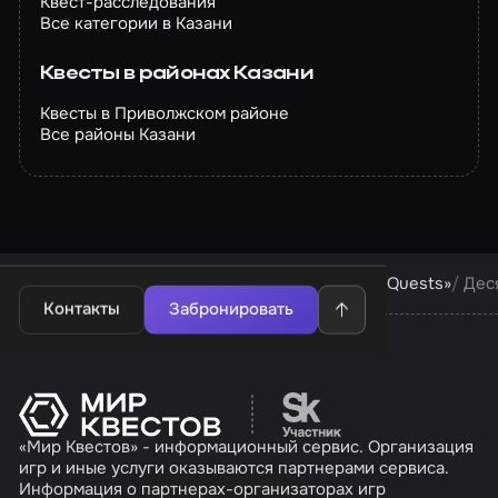
Квест-расследования
Все категории в Казани
Квесты в районах Казани
Квесты в Приволжском районе
Все районы Казани
Квесты в Казани
Квесты компании «Mystical Quests»
Дес
Контакты
Забронировать
Перейти на сайт партн
«Мир Квестов» - информационный сервис. Организация
игр и иные услуги оказываются партнерами сервиса.
Информация о партнерах-организаторах игр