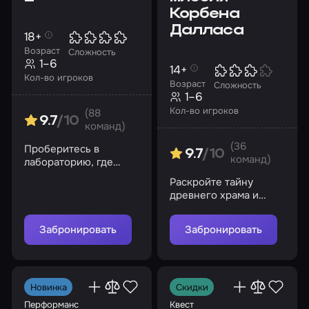
Корбена
Далласа
18+
Возраст
Сложность
1–6
14+
Кол-во игроков
Возраст
Сложность
1–6
Кол-во игроков
(88
9.7
/10
команд)
(36
Проберитесь в
9.7
/10
команд)
лабораторию, где
наука переступила
Раскройте тайну
черту морали, и
древнего храма и
узнайте ее секреты
спасите мир от
великого зла
Забронировать
Забронировать
Новинка
Скидки
Перформанс
Квест