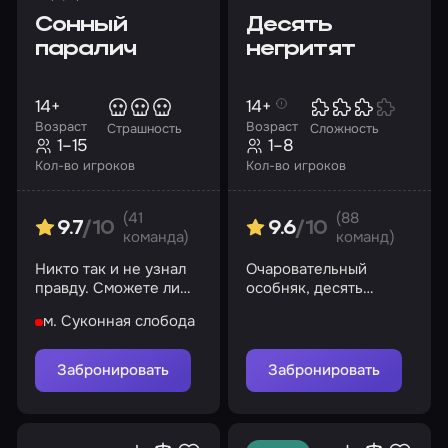
Сонный
Десять
паралич
негритят
14+
14+
Возраст
Возраст
Страшность
Сложность
1–15
1–8
Кол-во игроков
Кол-во игроков
(41
(88
9.7
/10
9.6
/10
команда)
команд)
Никто так и не узнал
Очаровательный
правду. Сможете ли
особняк, десять
вы?
загадочных смертей,
м. Суконная слобода
один убийца. Сможете
разгадать эту тайну?
Забронировать
Забронировать