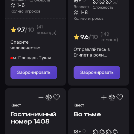
16+
Сложность
1–6
Возраст
Сложность
Кол-во игроков
1–8
Кол-во игроков
(41
9.7
/10
команда)
(149
9.6
/10
команд)
Спасите
человечество!
Отправляйтесь в
Египет в роли
м. Площадь Тукая
археологов и изучите
тайну первого чуда
света
Забронировать
Забронировать
Квест
Квест
Гостиничный
Во тьме
номер 1408
18+