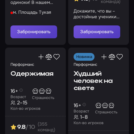
команда)
одиноки! В нашем
бункере есть еда,
Докажите, что вы –
м. Площадь Тукая
вода, кров и
достойные ученики
безопасность
великого Шерлока
Холмса!
Забронировать
Забронировать
Новинка
Перформанс
Перформанс
Одержимая
Худший
человек на
свете
16+
Возраст
Страшность
2–15
16+
Кол-во игроков
Возраст
Страшность
1–8
Кол-во игроков
(355
9.8
/10
команд)