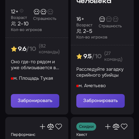
человека
12+
Возраст
16+
Страшность
2–10
Возраст
Страшность
Кол-во игроков
2–5
Кол-во игроков
(82
9.6
/10
команды)
(27
9.5
/10
команд)
Оно где-то рядом и
уже облизывается в
Расследуйте загадку
предвкушении.
серийного убийцы
м. Площадь Тукая
Поиграем?
м. Аметьево
Забронировать
Забронировать
Скидки
Перформанс
Квест