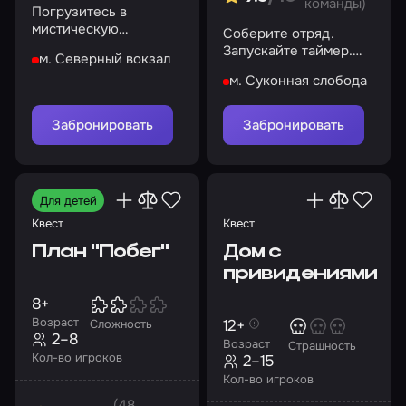
команды)
Погрузитесь в
мистическую
Соберите отряд.
атмосферу ресторана
Запускайте таймер.
м. Северный вокзал
Ваша миссия
м. Суконная слобода
начинается сейчас
Забронировать
Забронировать
Для детей
Квест
Квест
План "Побег"
Дом с
привидениями
8+
Возраст
12+
Сложность
2–8
Возраст
Страшность
Кол-во игроков
2–15
Кол-во игроков
(48