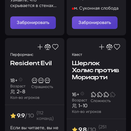
монастырь
скрывается в стенах
м. Суконная слобода
старой больницы.
Уверены, что здесь
безопасно?
Забронировать
Забронировать
Перформанс
Квест
Resident Evil
Шерлок
Холмс против
Мориарти
18+
Возраст
Страшность
2–8
16+
Кол-во игроков
Возраст
Сложность
1–10
Кол-во игроков
(112
9.9
/10
команд)
(251
Если вы читаете, вы не
9.8
/10