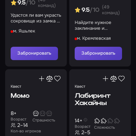
9.5
/10
команд)
(49
9.5
/10
команд)
Удастся ли вам украсть
сокровище из замка и
Найдите нужное
не попасться на глаза
заклинание и
м. Яшьлек
смотрителю?
помогите Эмили
м. Кремлевская
изгнать
потусторонние силы
из дома
Забронировать
Забронировать
Квест
Квест
Момо
Лабиринт
Хакайны
8+
Возраст
14+
Страшность
2–14
Возраст
Сложность
Кол-во игроков
2–5