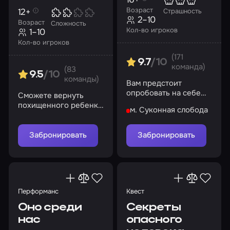
Возраст
12+
Страшность
2–10
Возраст
Сложность
Кол-во игроков
1–10
Кол-во игроков
(171
9.7
/10
команда)
(83
9.5
/10
команды)
Вам предстоит
опробовать на себе
Сможете вернуть
страдания, что
похищенного ребенка
м. Суконная слобода
испытали несчастные
в комнату вовремя?
жертвы братьев
Баррелл
Забронировать
Забронировать
Перформанс
Квест
Оно среди
Секреты
нас
опасного