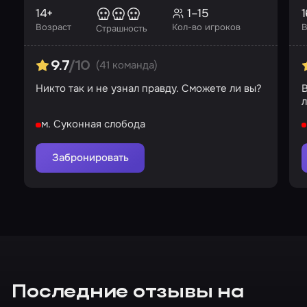
14+
1–15
1
Возраст
Кол-во игроков
В
Страшность
(41 команда)
9.7
/10
Никто так и не узнал правду. Сможете ли вы?
В
л
м. Суконная слобода
Забронировать
Последние отзывы на