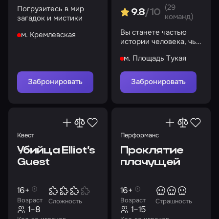
(29
Погрузитесь в мир
9.8
/10
команд)
загадок и мистики
Вы станете частью
м. Кремлевская
истории человека, чья
личность раздроблена
м. Площадь Тукая
на несколько
осколков
Забронировать
Забронировать
Квест
Перформанс
Убийца Elliot’s
Проклятие
Guest
плачущей
16+
16+
Возраст
Возраст
Сложность
Страшность
1–8
1–15