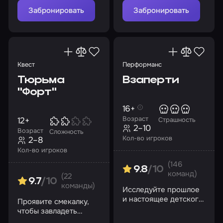
Забронировать
Забронировать
Квест
Перформанс
Тюрьма
Взаперти
"Форт"
16+
Возраст
12+
Страшность
2–10
Возраст
Сложность
Кол-во игроков
2–8
Кол-во игроков
(146
9.8
/10
команд)
(22
9.7
/10
команды)
Исследуйте прошлое
и настоящее детского
Проявите смекалку,
приюта
чтобы завладеть
сокровищем и