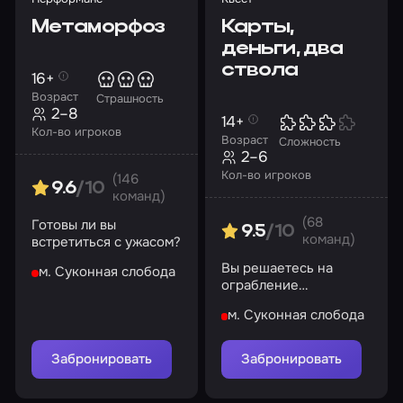
Метаморфоз
Карты,
деньги, два
ствола
16+
Возраст
Страшность
2–8
14+
Кол-во игроков
Возраст
Сложность
2–6
Кол-во игроков
(146
9.6
/10
команд)
(68
Готовы ли вы
9.5
/10
команд)
встретиться с ужасом?
Вы решаетесь на
м. Суконная слобода
ограбление
подпольного казино,
м. Суконная слобода
которое принадлежит
известному гангстеру
Забронировать
Забронировать