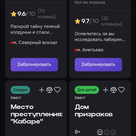
Кол-во игроков
(70
9.6
/10
команд)
(32
9.7
/10
команды)
Раскрой тайну темной
колдуньи и спаси
Осмелитесь ли вы
потерянных детей
исследовать лабиринт
м. Северный вокзал
Хакайны и спасти
м. Аметьево
друга?
Забронировать
Забронировать
Скидки
Для детей
Квест
Квест
Место
Дом
преступления:
призраков
"Кабаре"
8+