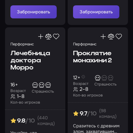
древнего героя
паранормальной
активности в доме
Забронировать
Забронировать
Перформанс
Перформанс
Лечебница
Проклятие
доктора
монахини 2
Морро
12+
Возраст
16+
Страшность
2–8
Возраст
Страшность
Кол-во игроков
1–8
Кол-во игроков
(98
9.7
/10
команд)
(440
9.8
/10
команд)
Сразитесь с древним
злом, захватившим
Узнайте, что