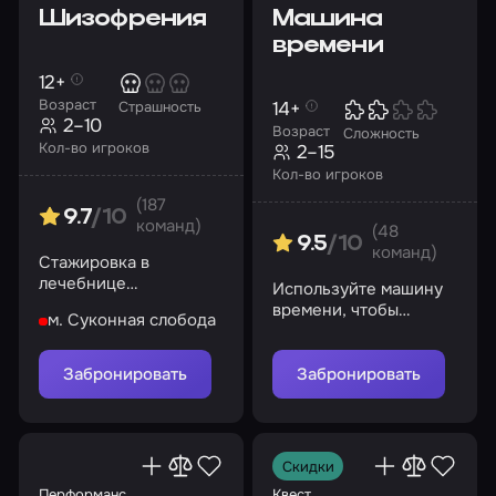
Шизофрения
Машина
времени
12+
Возраст
14+
Страшность
2–10
Возраст
Сложность
Кол-во игроков
2–15
Кол-во игроков
(187
9.7
/10
команд)
(48
9.5
/10
команд)
Стажировка в
лечебнице
Используйте машину
обернулась ужасом.
времени, чтобы
м. Суконная слобода
Выживете ли вы?
исследовать прошлое
и будущее
Забронировать
Забронировать
Скидки
Перформанс
Квест