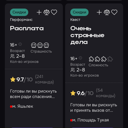
Скидки
Скидки
Перформанс
Квест
Расплата
Очень
странные
дела
16+
Возраст
Страшность
2–8
16+
Кол-во игроков
Возраст
Сложность
2–8
Кол-во игроков
(241
9.7
/10
команда)
(54
Готовы ли вы рискнуть
9.6
/10
команды)
всем ради спасения
вашей души?
Готовы ли вы рискнуть
м. Яшьлек
и принять вызов от
неизведанного?
м. Площадь Тукая