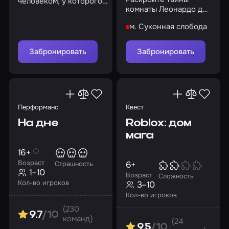
человеком, у которого
комнаты Леонардо да
есть доказательства
Винчи и найдите
существования
м. Суконная слобода
святой Грааль
Слендермена…
Забронировать
Забронировать
Перформанс
Квест
На дне
Roblox: дом
мага
16+
Возраст
6+
Страшность
1–10
Возраст
Сложность
Кол-во игроков
3–10
Кол-во игроков
(230
9.7
/10
команд)
(24
9.5
/10