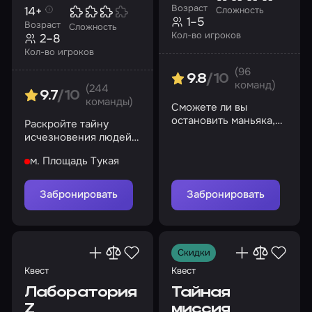
Возраст
14+
Сложность
1–5
Возраст
Сложность
Кол-во игроков
2–8
Кол-во игроков
(96
9.8
/10
команд)
(244
9.7
/10
команды)
Сможете ли вы
остановить маньяка,
Раскройте тайну
прежде чем он
исчезновения людей
погрузит город в
за несколько минут
вечный мрак?
м. Площадь Тукая
или станете жильцами
комнаты навсегда
Забронировать
Забронировать
Скидки
Квест
Квест
Лаборатория
Тайная
Z
миссия