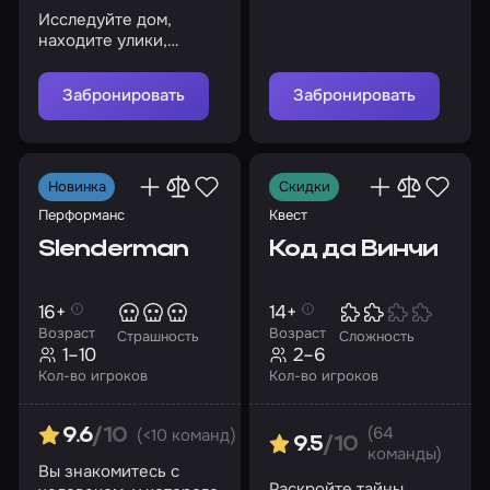
чтобы ограбить его,
Исследуйте дом,
но будьте бдительны
находите улики,
сопоставляйте факты и
выясните, что здесь
Забронировать
Забронировать
происходит
Новинка
Скидки
Перформанс
Квест
Slenderman
Код да Винчи
16+
14+
Возраст
Возраст
Страшность
Сложность
1–10
2–6
Кол-во игроков
Кол-во игроков
(64
(<10 команд)
9.6
/10
9.5
/10
команды)
Вы знакомитесь с
Раскройте тайны