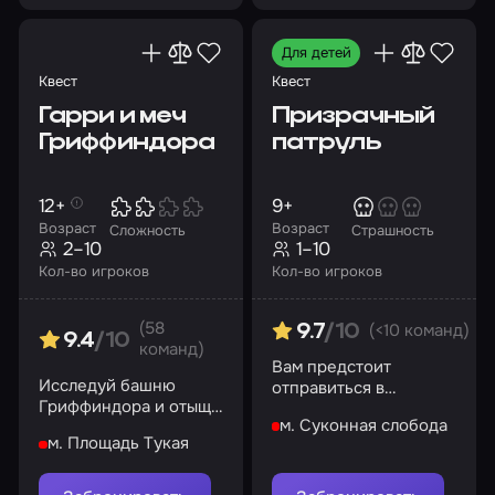
Для детей
Квест
Квест
Гарри и меч
Призрачный
Гриффиндора
патруль
12+
9+
Возраст
Возраст
Сложность
Страшность
2–10
1–10
Кол-во игроков
Кол-во игроков
(58
(<10 команд)
9.7
/10
9.4
/10
команд)
Вам предстоит
Исследуй башню
отправиться в
Гриффиндора и отыщи
заброшенный дом, где
м. Суконная слобода
древнее оружие
проказничают призраки
м. Площадь Тукая