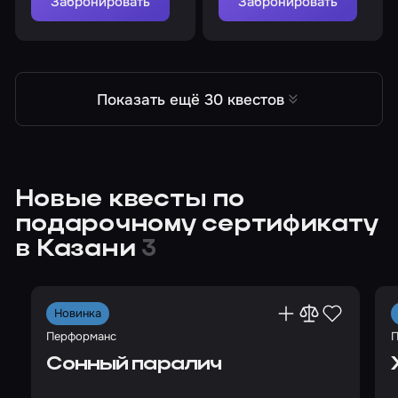
Забронировать
Забронировать
Показать ещё 30 квестов
Новые квесты по
подарочному сертификату
в Казани
3
Новинка
Перформанс
П
Сонный паралич