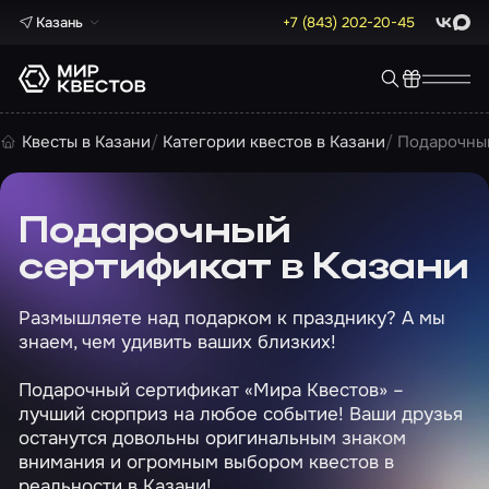
Казань
+7 (843) 202-20-45
ВКонта
Max
Квесты в Казани
Категории квестов в Казани
Подарочный
Подарочный
сертификат в Казани
Размышляете над подарком к празднику? А мы
знаем, чем удивить ваших близких!
Подарочный сертификат «Мира Квестов» –
лучший сюрприз на любое событие! Ваши друзья
останутся довольны оригинальным знаком
внимания и огромным выбором квестов в
реальности в Казани!