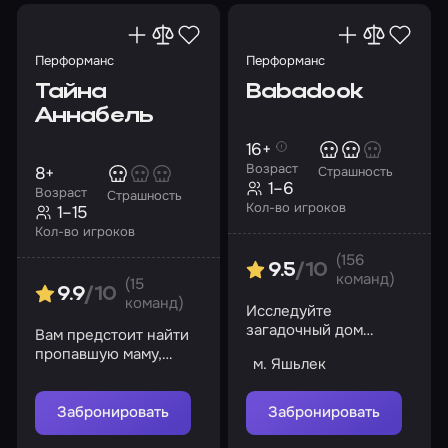
Перформанс
Перформанс
Тайна
Babadook
Аннабель
16+
Возраст
8+
Страшность
1–6
Возраст
Страшность
Кол-во игроков
1–15
Кол-во игроков
(156
9.5
/10
команд)
(15
9.9
/10
команд)
Исследуйте
загадочный дом
Вам предстоит найти
Эванса и раскройте
пропавшую маму,
м. Яшьлек
его тайны
раскрыть тайну
странной женщины и
помочь Аннабель
Забронировать
Забронировать