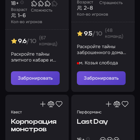
Возраст
18+
Страшность
2–8
Возраст
Сложность
Кол-во игроков
1–6
Кол-во игроков
(48
9.5
/10
команд)
(67
9.6
/10
команд)
Раскройте тайны
заброшенного дома
Раскройте тайны
призраков
элитного кабаре и
м. Козья слобода
найдите убийцу!
Забронировать
Забронировать
Квест
Перформанс
Корпорация
Last Day
монстров
16+