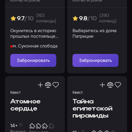
Кол-во игроков
Кол-во игроков
(163
(390
9.7
/10
9.8
/10
команды)
команд)
Окунитесь в историю
Выберитесь из дома
прошлых постояльцев
Патриции
гостиницы, закрытой в
м. Суконная слобода
1965 году
Забронировать
Забронировать
Квест
Квест
Атомное
Тайна
сердце
египетской
пирамиды
14+
Возраст