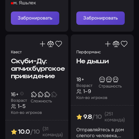
м. Яшьлек
выбраться из
заключения
Забронировать
Забронировать
Квест
Перформанс
Скуби-Ду:
Не дыши
апчихбургское
привидение
18+
Возраст
Страшность
1–9
16+
Кол-во игроков
Возраст
Сложность
1–5
Кол-во игроков
(251
9.8
/10
команда)
(31
Отправляйтесь в дом
10.0
/10
команда)
слепого человека,