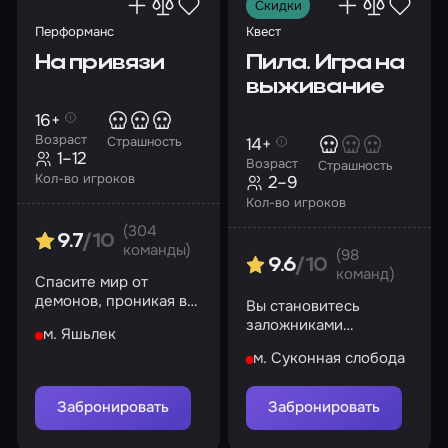
Скидки
Перформанс
Квест
На привязи
Пила. Игра на
выживание
16+
Возраст
14+
Страшность
1–12
Возраст
Страшность
Кол-во игроков
2–9
Кол-во игроков
(304
9.7
/10
команды)
(98
9.6
/10
команд)
Спасите мир от
демонов, проникая в
Вы становитесь
темные уголки
заложниками
м. Яшьлек
больницы
серийного маньяка.
м. Суконная слобода
Попробуйте спастись
из заточения!
Забронировать
Забронировать