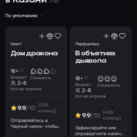
в Казани
78
По умолчанию
Квест
Перформанс
Дом дракона
В объятиях
дьявола
16+
Возраст
18+
Сложность
2–6
Возраст
Страшность
Кол-во игроков
2–8
Кол-во игроков
(206
9.9
/10
команд)
(469
9.9
/10
команд)
Отправляйтесь в
Черный замок, чтобы
Зафиксируйте или
разбудить душу
опровергните наличие