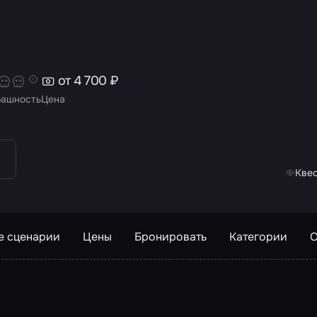
от 4 700 ₽
рашность
Цена
Квес
е сценарии
Цены
Бронировать
Категории
О