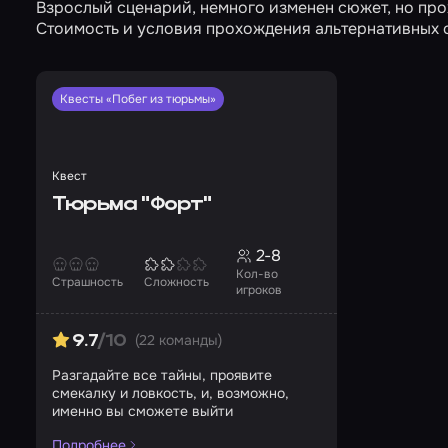
Взрослый сценарий, немного изменен сюжет, но про
Стоимость и условия прохождения альтернативных 
Квесты «Побег из тюрьмы»
Квест
Тюрьма "Форт"
2-8
Кол-во
Страшность
Сложность
игроков
(22 команды)
9.7
/10
Разгадайте все тайны, проявите
смекалку и ловкость, и, возможно,
именно вы сможете выйти
Подробнее