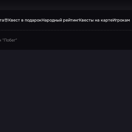
та
Квест в подарок
Народный рейтинг
Квесты на карте
Игрокам
 "Побег"