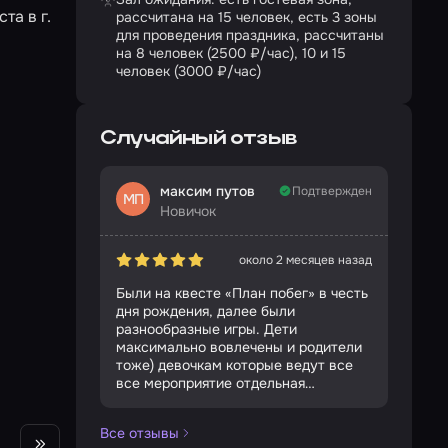
та в г.
рассчитана на 15 человек, есть 3 зоны
для проведения праздника, рассчитаны
на 8 человек (2500 ₽/час), 10 и 15
человек (3000 ₽/час)
Случайный отзыв
максим путов
Подтвержден
МП
Новичок
около 2 месяцев назад
Были на квесте «План побег» в честь
дня рождения, далее были
разнообразные игры. Дети
максимально вовлечены и родители
тоже) девочкам которые ведут все
все мероприятие отдельная
благодарность, все помогут, очень
приветливы. Остались в полном
Все отзывы
восторге и конечно же придем еще