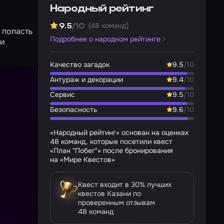
Народный рейтинг
(48 команд)
9.5
/10
 попасть
Подробнее о народном рейтинге
 и
Качество загадок
9.5
/10
Антураж и декорации
9.4
/10
Сервис
9.5
/10
Безопасность
9.6
/10
«Народный рейтинг» основан на оценках
48 команд, которые посетили квест
«План "Побег"» после бронирования
на «Мире Квестов»
Квест входит в 30% лучших
квестов Казани по
проверенным отзывам
48 команд