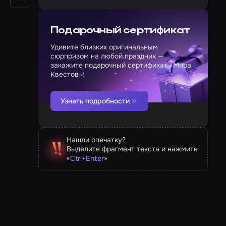
не раз)
Подарочный сертификат
Удивите близких оригинальным
сюрпризом на любой праздник —
закажите подарочный сертификат «Мира
Квестов»!
Узнать подробности
Нашли опечатку?
Выделите фрагмент текста и нажмите
«
»
Ctrl
+
Enter