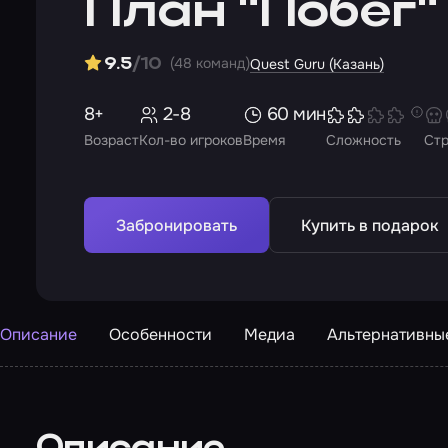
План "Побег"
(48 команд)
9.5
/10
Quest Guru (Казань)
8+
2-8
60 мин
Возраст
Кол-во игроков
Время
Сложность
Ст
Забронировать
Купить в подарок
Описание
Особенности
Медиа
Альтернативны