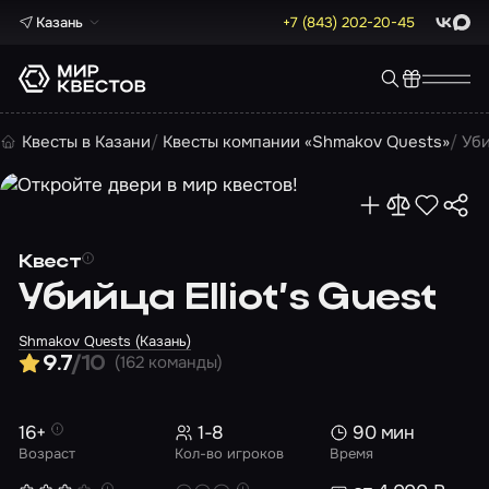
Казань
+7 (843) 202-20-45
ВКонта
Max
Квесты в Казани
Квесты компании «Shmakov Quests»
Уби
Квест
Убийца Elliot’s Guest
Shmakov Quests (Казань)
(162 команды)
9.7
/10
16+
1-8
90 мин
Возраст
Кол-во игроков
Время