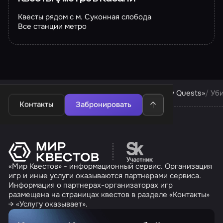
Квесты рядом с м. Суконная слобода
Все станции метро
Квесты в Казани
Квесты компании «Shmakov Quests»
Уби
Контакты
Забронировать
Перейти на сайт партн
«Мир Квестов» - информационный сервис. Организация
игр и иные услуги оказываются партнерами сервиса.
Информация о партнерах-организаторах игр
размещена на страницах квестов в разделе «Контакты»
→ «Услугу оказывает».