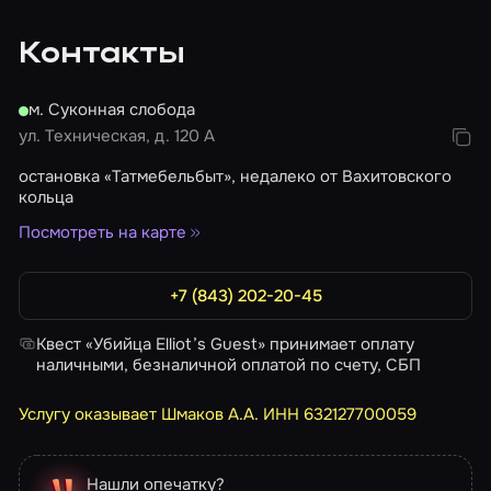
до начала игры, в случае опоздания более чем на
15 минут организатор в праве сократить время
Контакты
игры.
Фотографии игроков: игроки могут сделать фото
м. Суконная слобода
в специальной фотозоне.
ул. Техническая, д. 120 А
Видео прохождения квеста: услуга
предоставляется бесплатно по запросу.
остановка «Татмебельбыт», недалеко от Вахитовского
кольца
Посмотреть на карте
+7 (843) 202-20-45
Квест «Убийца Elliot’s Guest» принимает оплату
наличными, безналичной оплатой по счету, СБП
Услугу оказывает Шмаков А.А. ИНН 632127700059
Нашли опечатку?