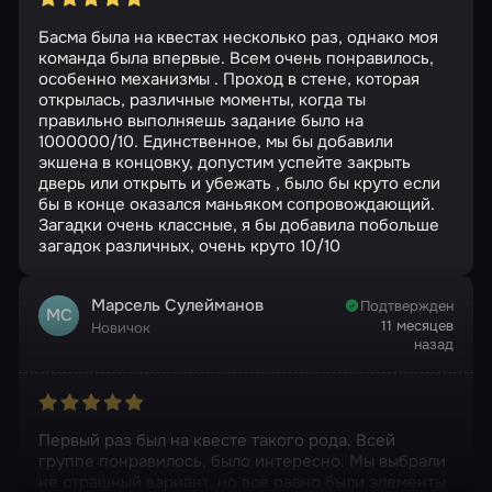
Басма была на квестах несколько раз, однако моя
команда была впервые. Всем очень понравилось,
особенно механизмы . Проход в стене, которая
открылась, различные моменты, когда ты
правильно выполняешь задание было на
1000000/10. Единственное, мы бы добавили
экшена в концовку, допустим успейте закрыть
дверь или открыть и убежать , было бы круто если
бы в конце оказался маньяком сопровождающий.
Загадки очень классные, я бы добавила побольше
загадок различных, очень круто 10/10
Марсель Сулейманов
Подтвержден
МС
11 месяцев
Новичок
назад
Первый раз был на квесте такого рода. Всей
группе понравилось, было интересно. Мы выбрали
не страшный вариант, но все равно были элементы