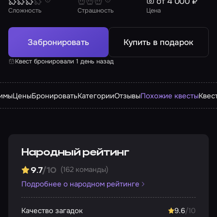
от 4 000 ₽
Сложность
Страшность
Цена
Забронировать
Купить в подарок
Квест бронировали 1 день назад
имы
Цены
Бронировать
Категории
Отзывы
Похожие квесты
Квес
Народный рейтинг
(162 команды)
9.7
/10
Подробнее о народном рейтинге
Качество загадок
9.6
/10