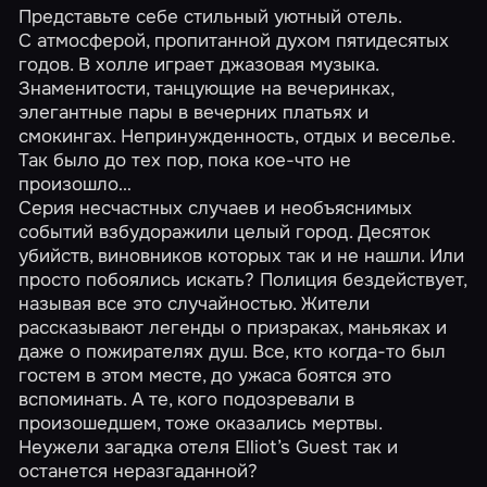
Представьте себе стильный уютный отель.
С атмосферой, пропитанной духом пятидесятых
годов. В холле играет джазовая музыка.
Знаменитости, танцующие на вечеринках,
элегантные пары в вечерних платьях и
смокингах. Непринужденность, отдых и веселье.
Так было до тех пор, пока кое-что не
произошло…
Серия несчастных случаев и необъяснимых
событий взбудоражили целый город. Десяток
убийств, виновников которых так и не нашли. Или
просто побоялись искать? Полиция бездействует,
называя все это случайностью. Жители
рассказывают легенды о призраках, маньяках и
даже о пожирателях душ. Все, кто когда-то был
гостем в этом месте, до ужаса боятся это
вспоминать. А те, кого подозревали в
произошедшем, тоже оказались мертвы.
Неужели загадка отеля Elliot’s Guest так и
останется неразгаданной?