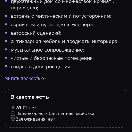
двухэтажный дом со множеством комнат и
переходов;
встреча с мистическим и потусторонним;
скримеры и пугающая атмосфера;
авторский сценарий;
антикварная мебель и предметы интерьера;
музыкальное сопровождение;
чистые и безопасные помещения;
скидка в день рождения.
Для комфортного прохождения игры в квесте
Читать полностью
работает кондиционер.
Игрокам, находящимся даже в легком
В квесте есть
алкогольном, наркотическом или ином
Wi-Fi: нет
опьянении, организатор вправе отказать в
Парковка: есть бесплатная парковка
оказании услуги.
Зал ожидания: нет
Приходить на квест рекомендуется за 5-10 минут