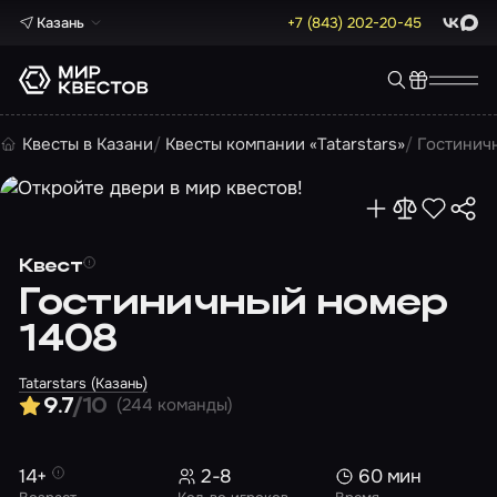
Казань
+7 (843) 202-20-45
ВКонта
Max
Квесты в Казани
Квесты компании «Tatarstars»
Гостинич
Квест
Гостиничный номер
1408
Tatarstars (Казань)
(244 команды)
9.7
/10
14+
2-8
60 мин