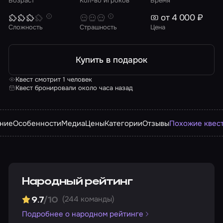
Возраст
Кол-во игроков
Время
от 4 000 ₽
Сложность
Страшность
Цена
Купить в подарок
Квест смотрит 1 человек
Квест бронировали около часа назад
ние
Особенности
Медиа
Цены
Категории
Отзывы
Похожие квес
Народный рейтинг
(244 команды)
9.7
/10
Подробнее о народном рейтинге