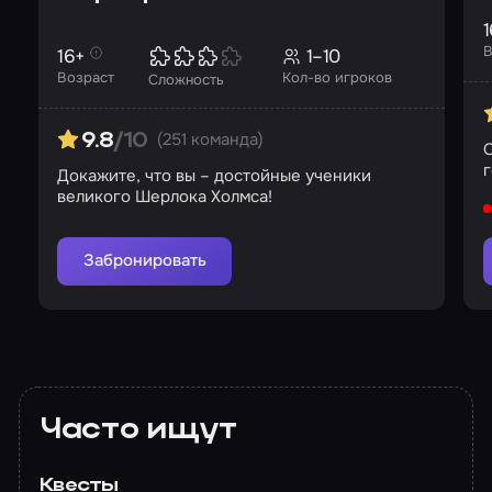
1
В
16+
1–10
Возраст
Кол-во игроков
Сложность
(251 команда)
9.8
/10
г
Докажите, что вы – достойные ученики
великого Шерлока Холмса!
Забронировать
Часто ищут
Квесты