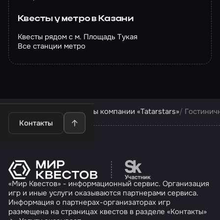
Квесты у метро в Казани
Квесты рядом с м. Площадь Тукая
Все станции метро
Квесты в Казани
Квесты компании «Tatarstars»
Гостинич
Контакты
Перейти на сайт партн
«Мир Квестов» - информационный сервис. Организация
игр и иные услуги оказываются партнерами сервиса.
Информация о партнерах-организаторах игр
размещена на страницах квестов в разделе «Контакты»