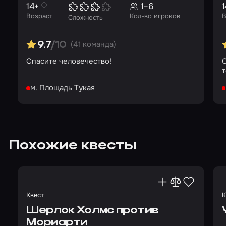
14+
1–6
1
Возраст
Кол-во игроков
В
Сложность
(41 команда)
9.7
/10
Спасите человечество!
С
т
м. Площадь Тукая
Похожие квесты
Квест
К
Шерлок Холмс против
Мориарти