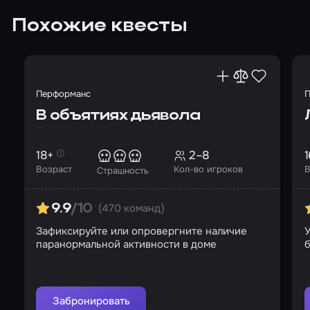
Похожие квесты
Перформанс
П
В объятиях дьявола
18+
2–8
1
Возраст
Кол-во игроков
В
Страшность
(470 команд)
9.9
/10
Зафиксируйте или опровергните наличие
У
паранормальной активности в доме
б
Забронировать