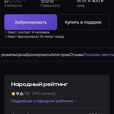
от 4 500 ₽
Сложность
Страшность
Цена
Забронировать
Купить в подарок
Квест смотрят 4 человека
Квест бронировали 16 минут назад
е режимы
Цены
Бронировать
Категории
Отзывы
Похожие квест
Народный рейтинг
(146 команд)
9.6
/10
Подробнее о народном рейтинге