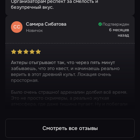
Организаторам респект за смелость и
безупречный вкус.
Самира Сибатова
Подтвержден
СС
6 месяцев
Новичок
назад
Актеры отыгрывают так, что через пять минут
забываешь, что это квест, и начинаешь реально
верить в этот древний культ. Локация очень
просторная.
Было очень страшно! адреналин долбил всё время.
Это не просто скримеры, а реально жуткая
атмосфера, где даже тишина пугает. Ну и побегали
мы знатно
Смотреть все отзывы