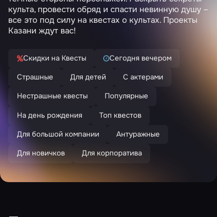
культа, провести обряд и спасти невинную душу –
все это под силу на квестах о культах. Проекты
Казани ждут вас!
Скидки на Квесты
Сегодня вечером
Страшные
Для детей
С актерами
Нестрашные квесты
Популярные
На день рождения
Топ квестов
Для большой компании
Антуражные
Для новичков
Для корпоратива