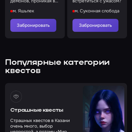
демонов, проникая в
встретиться с ужасом?
темные уголки
м. Яшьлек
м. Суконная слобода
больницы
Забронировать
Забронировать
Популярные категории
квестов
Страшные квесты
Страшных квестов в Казани
очень много, выбор
непростой, а потому «Мир