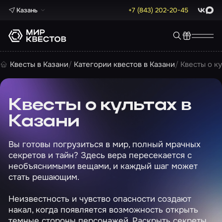
Казань
+7 (843) 202-20-45
ВКонта
Max
Квесты в Казани
Категории квестов в Казани
Квесты о ку
Квесты о культах в
Казани
Вы готовы погрузиться в мир, полный мрачных
секретов и тайн? Здесь вера пересекается с
необъяснимыми вещами, и каждый шаг может
стать решающим.
Неизвестность и чувство опасности создают
накал, когда появляется возможность открыть
темные стороны персонажей. Раскрыть секреты