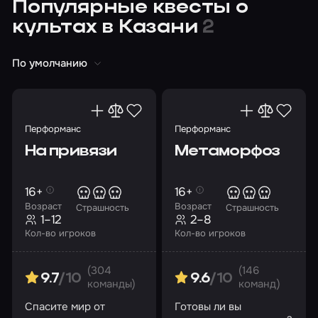
Популярные квесты о
культах в Казани
2
По умолчанию
Перформанс
Перформанс
На привязи
Метаморфоз
16+
16+
Возраст
Возраст
Страшность
Страшность
1–12
2–8
Кол-во игроков
Кол-во игроков
(304
(146
9.7
/10
9.6
/10
команды)
команд)
Спасите мир от
Готовы ли вы