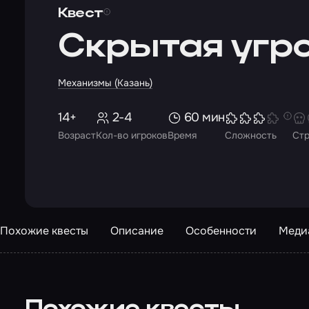
Квест
Скрытая угр
Механизмы (Казань)
14+
2-4
60 мин
Возраст
Кол-во игроков
Время
Сложность
Ст
Похожие квесты
Описание
Особенности
Меди