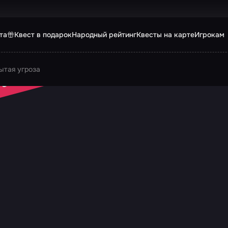
та
Квест в подарок
Народный рейтинг
Квесты на карте
Игрокам
ытая угроза
 ЗАКРЫТ