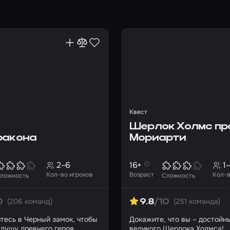
Квест
Шерлок Холмс пр
ракона
Мориарти
2–6
16+
1
Кол-во игроков
Возраст
Кол-в
ложность
Сложность
(206 команд)
(251 команда)
0
9.8
/10
тесь в Черный замок, чтобы
Докажите, что вы – достойн
 душу древнего героя
великого Шерлока Холмса!