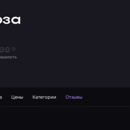
оза
рашность
а
Цены
Категории
Отзывы