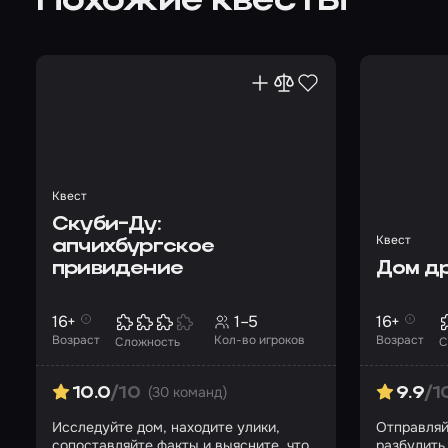
Похожие квесты
Квест
Скуби-Ду:
Квест
апчихбургское
привидение
Дом д
16+
1–5
16+
Возраст
Кол-во игроков
Возраст
Сложность
С
(30 команд)
10.0
/10
9.9
/1
Исследуйте дом, находите улики,
Отправляй
сопоставляйте факты и выясните, что
разбудить