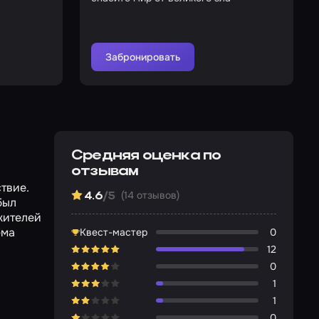
Забронировать
Средняя оценка по
отзывам
твие.
(14 отзывов)
4.6
/5
был
жителей
ема
Квест-мастер
0
12
0
1
1
0