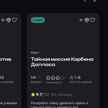
Скидки
Квест
отив
Тайная миссия Корбена
Далласа
–10
14+
1–6
о игроков
Возраст
Кол-во игроков
Сложность
(34 команды)
9.7
/10
ые ученики
Раскройте тайну древнего храма и
спасите мир от великого зла