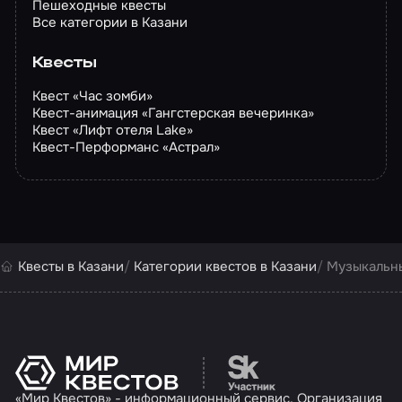
Пешеходные квесты
Все категории в Казани
Квесты
Квест «Час зомби»
Квест-анимация «Гангстерская вечеринка»
Квест «Лифт отеля Lake»
Квест-Перформанс «Астрал»
Квесты в Казани
Категории квестов в Казани
Музыкальны
Перейти на сайт партн
«Мир Квестов» - информационный сервис. Организация