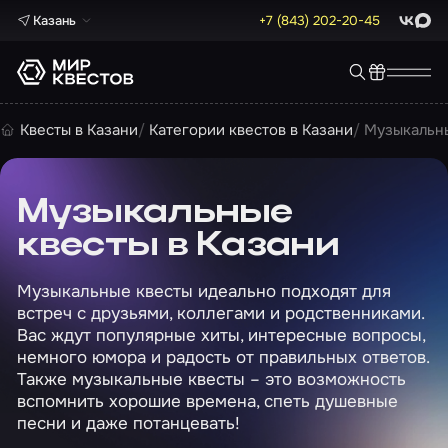
Казань
+7 (843) 202-20-45
ВКонта
Max
Квесты в Казани
Категории квестов в Казани
Музыкальны
Музыкальные
квесты в Казани
Музыкальные квесты идеально подходят для
встреч с друзьями, коллегами и родственниками.
Вас ждут популярные хиты, интересные вопросы,
немного юмора и радость от правильных ответов.
Также музыкальные квесты – это возможность
вспомнить хорошие времена, спеть душевные
песни и даже потанцевать!