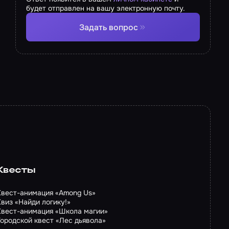
будет отправлен на вашу электронную почту.
Задать вопрос
Квесты
Квест-анимация «Among Us»
Квиз «Найди логику!»
Квест-анимация «Школа магии»
Городской квест «Лес дьявола»