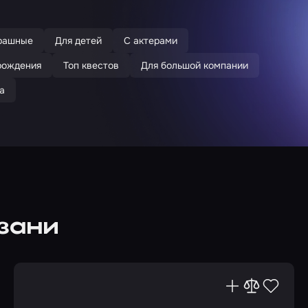
рашные
Для детей
С актерами
рождения
Топ квестов
Для большой компании
а
азани