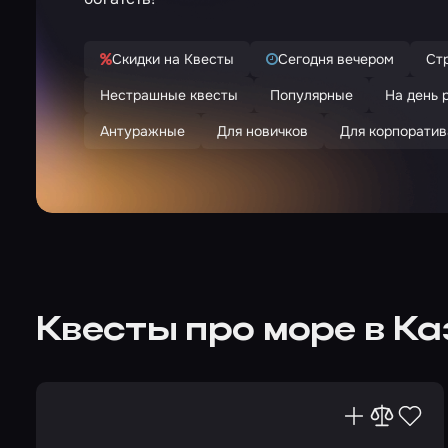
Скидки на Квесты
Сегодня вечером
Ст
Нестрашные квесты
Популярные
На день 
Антуражные
Для новичков
Для корпоратив
Квесты про море в К