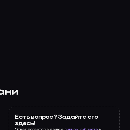
зани
Есть вопрос? Задайте его
здесь!
Ответ появится в вашем
личном кабинете
и