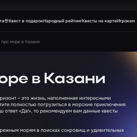
та
Квест в подарок
Народный рейтинг
Квесты на карте
Игрокам
 про море в Казани
оре в Казани
ризонт – это жизнь, наполненная интересными
тите полностью погрузиться в морские приключения
аш ответ «Да!», то рекомендуем вам данные квесты
брежным морям в поисках сокровищ и удивительных