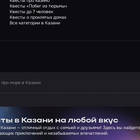
Квесты про казино
Квесты «Побег из тюрьмы»
Квесты до 7 человек
Квесты о проклятых домах
Все категории в Казани
 про море в Казани
ртнера Сколково
ты в Казани на любой вкус
 Казани — отличный отдых с семьей и друзьями! Здесь вы найдет
ающих приключений и незабываемых впечатлений.