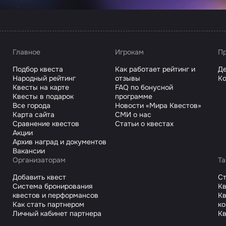
Главное
Игрокам
Пр
Подбор квеста
Как работает рейтинг и
Де
Народный рейтинг
отзывы
Ко
Квесты на карте
FAQ по бонусной
Квесты в подарок
программе
Все города
Новости «Мира Квестов»
Карта сайта
СМИ о нас
Сравнение квестов
Статьи о квестах
Акции
Архив наград и документов
Вакансии
Организаторам
Та
Добавить квест
С
Система бронирования
Кв
квестов и перформансов
Кв
Как стать партнером
к
Личный кабинет партнера
Кв