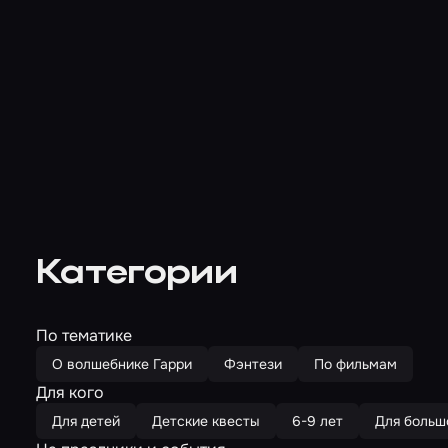
Категории
По тематике
О волшебнике Гарри
Фэнтези
По фильмам
Для кого
Для детей
Детские квесты
6-9 лет
Для больш