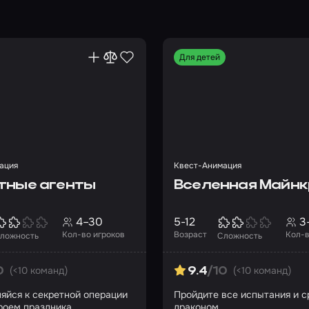
Для детей
ация
Квест-Анимация
тные агенты
Вселенная Майн
4–30
5-12
3
Кол-во игроков
Возраст
Кол-в
ложность
Сложность
(<10 команд)
(<10 команд)
0
9.4
/10
яйся к секретной операции
Пройдите все испытания и с
ероем праздника
драконом