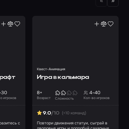
Квест-Анимация
крафт
Игра в кальмара
–30
8+
4–40
о игроков
Возраст
Кол-во игроков
Сложность
(<10 команд)
9.0
/10
разитесь с
Повтори движения статуи, сыграй в
дворовые игры и попробуй сахарные