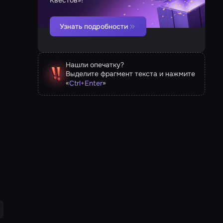
Квестов»!
Узнать подробности
Нашли опечатку?
Выделите фрагмент текста и нажмите
«
»
Ctrl
+
Enter