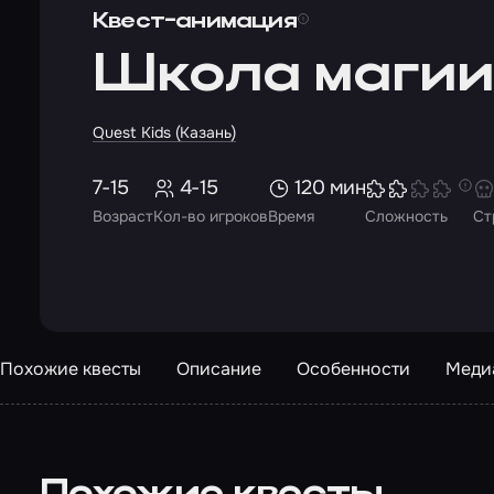
Квест-анимация
Школа маги
Quest Kids (Казань)
7-15
4-15
120 мин
Возраст
Кол-во игроков
Время
Сложность
Ст
Похожие квесты
Описание
Особенности
Меди