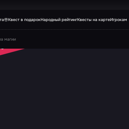
та
Квест в подарок
Народный рейтинг
Квесты на карте
Игрокам
а магии
 ЗАКРЫТ