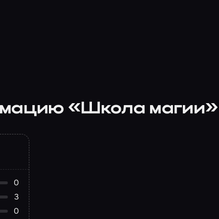
имацию «Школа магии»
0
3
0