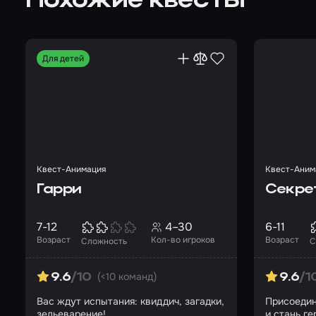
Похожие квесты
Для детей
Квест-Анимация
Квест-Аним
Гарри
Секре
7-12
4–30
6-11
Возраст
Кол-во игроков
Возраст
Сложность
С
(<10 команд)
9.6
/10
9.6
/1
Вас ждут испытания: квиддич, загадки,
Присоедин
зельеварение!
и стань г