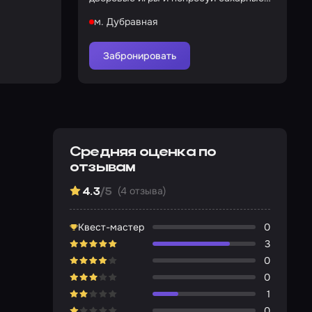
соты
м. Дубравная
Забронировать
Средняя оценка по
отзывам
(4 отзыва)
4.3
/5
Квест-мастер
0
3
0
0
1
0