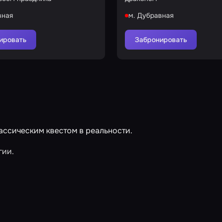
вная
м. Дубравная
ировать
Забронировать
ассическим квестом в реальности.
гии.