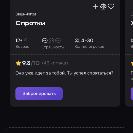
Экшн-Игра
Э
Спрятки
12+
4–30
1
Возраст
Кол-во игроков
В
Страшность
(49 команд)
9.3
/10
Оно уже идет за тобой. Ты успел спрятаться?
Забронировать