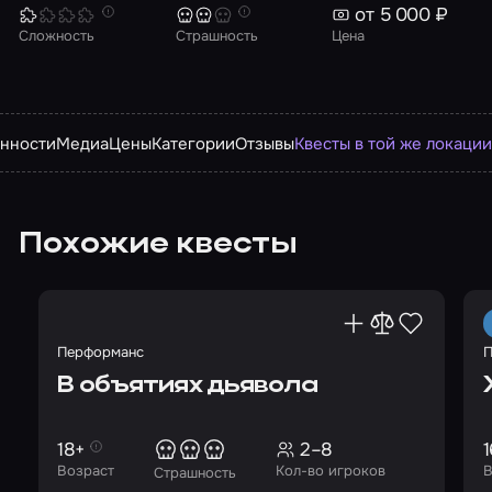
от 5 000 ₽
Сложность
Страшность
Цена
нности
Медиа
Цены
Категории
Отзывы
Квесты в той же локаци
Похожие квесты
Перформанс
П
В объятиях дьявола
18+
2–8
1
Возраст
Кол-во игроков
В
Страшность