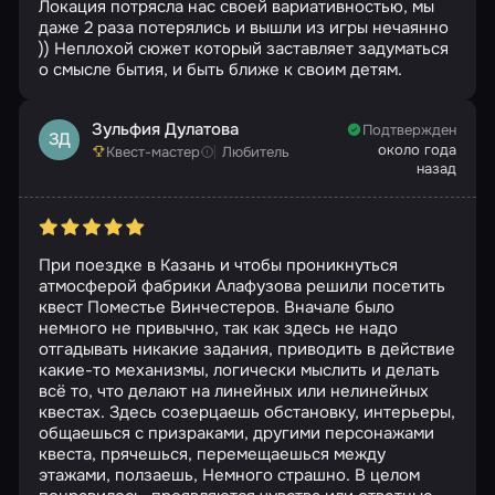
Локация потрясла нас своей вариативностью, мы
даже 2 раза потерялись и вышли из игры нечаянно
)) Неплохой сюжет который заставляет задуматься
о смысле бытия, и быть ближе к своим детям.
Зульфия Дулатова
Подтвержден
ЗД
около года
Квест-мастер
Любитель
назад
При поездке в Казань и чтобы проникнуться
атмосферой фабрики Алафузова решили посетить
квест Поместье Винчестеров. Вначале было
немного не привычно, так как здесь не надо
отгадывать никакие задания, приводить в действие
какие-то механизмы, логически мыслить и делать
всё то, что делают на линейных или нелинейных
квестах. Здесь созерцаешь обстановку, интерьеры,
общаешься с призраками, другими персонажами
квеста, прячешься, перемещаешься между
этажами, ползаешь, Немного страшно. В целом