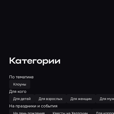
Категории
По тематике
Клоуны
Для кого
Для детей
Для взрослых
Для женщин
Для му
На праздники и события
На день рождения
Квесты на Хеллоуин
Для корпо