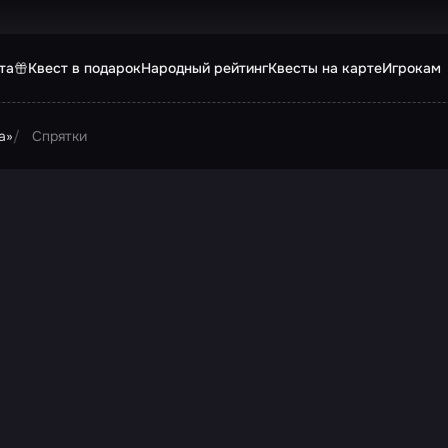
та
Квест в подарок
Народный рейтинг
Квесты на карте
Игрокам
а»
Спрятки