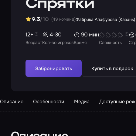
Спрятки
(49 команд)
9.3
/10
Фабрика Алафузова (Казань)
12+
4-30
90 мин
Возраст
Кол-во игроков
Время
Сложность
Ст
Забронировать
Купить в подарок
Описание
Особенности
Медиа
Доступные ре