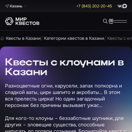
Казань
+7 (843) 202-20-45
ВКонта
Max
Квесты в Казани
Категории квестов в Казани
Квесты с к
Квесты с клоунами в
Казани
Разноцветные огни, карусели, запах попкорна и
сладкой ваты, цирк шапито и акробаты… В этом
вся прелесть цирка! Но один загадочный
персонаж без причины вызывает ужас…
Для кого-то клоуны – беззаботные шутники, для
других – зловещие существа, способные
напугать до потери сознания. Бронируйте квест с