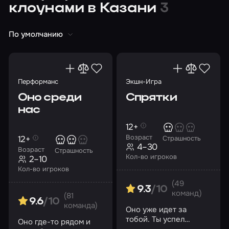
клоунами в Казани
3
По умолчанию
Перформанс
Экшн-Игра
Оно среди
Спрятки
нас
12+
Возраст
12+
Страшность
4–30
Возраст
Страшность
Кол-во игроков
2–10
Кол-во игроков
(49
9.3
/10
команд)
(81
9.6
/10
команда)
Оно уже идет за
тобой. Ты успел
Оно где-то рядом и