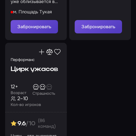
спрятаться?
уже облизывается в
предвкушении.
м. Площадь Тукая
Поиграем?
Забронировать
Забронировать
Перформанс
Цирк ужасов
12+
Возраст
Страшность
2–10
Кол-во игроков
(86
9.6
/10
команд)
Цирк – это аномалия,