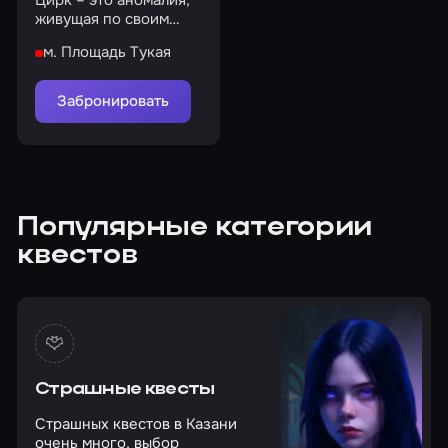
живущая по своим
законам, а вы –
м. Площадь Тукая
участник сего
представления
Забронировать
Популярные категории
квестов
Страшные квесты
Страшных квестов в Казани
очень много, выбор