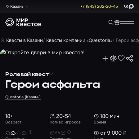
Казань
+7 (843) 202-20-45
ВКонта
Max
Квесты в Казани
Квесты компании «Questoria»
Герои асф
Ролевой квест
Герои асфальта
Questoria (Казань)
18+
20-54
180 мин
Возраст
Кол-во игроков
Время
от 9 000 ₽
Сложность
Страшность
Цена