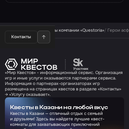
Квесты в Казани
Квесты компании «Questoria»
Герои асф
Контакты
Перейти на сайт партн
«Мир Квестов» - информационный сервис. Организация
игр и иные услуги оказываются партнерами сервиса.
Информация о партнерах-организаторах игр
размещена на страницах квестов в разделе «Контакты»
→ «Услугу оказывает».
Квесты в Казани на любой вкус
Квесты в Казани — отличный отдых с семьей
и друзьями! Здесь вы найдете лучшие квест-
комнаты для захватывающих приключений