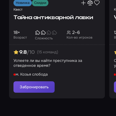
Новинка
Скидки
Квест
К
Тайна антикварной лавки
18+
2–6
1
Возраст
Кол-во игроков
В
Сложность
(15 команд)
9.8
/10
Успеете ли вы найти преступника за
С
отведенное время?
м. Козья слобода
Забронировать