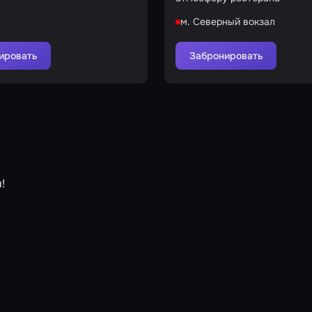
м. Северный вокзал
ировать
Забронировать
!