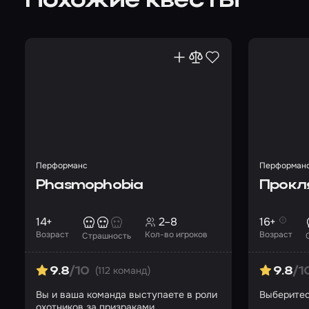
Похожие квесты
Перформанс
Перформан
Phasmophobia
Прокл
14+
2–8
16+
Возраст
Кол-во игроков
Возраст
Страшность
(112 команд)
9.8
/10
9.8
/1
Вы и ваша команда выступаете в роли
Выберитес
охотников за призраками