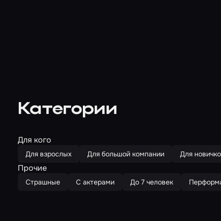
Категории
Для кого
Для взрослых
Для большой компании
Для новичк
Прочие
Страшные
С актерами
До 7 человек
Перформ