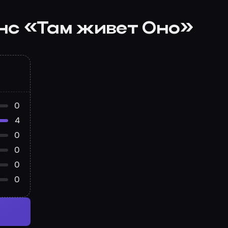
нс «Там живет Оно»
0
4
0
0
0
0