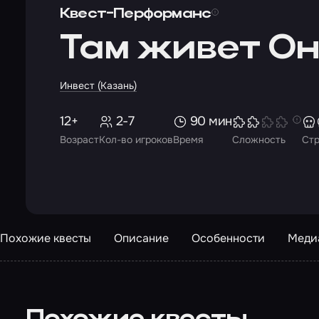
Квест-Перформанс
Там живет О
Инвест (Казань)
12+
2-7
90 мин
Возраст
Кол-во игроков
Время
Сложность
Ст
Похожие квесты
Описание
Особенности
Меди