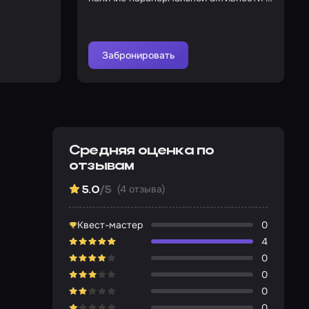
доме
Забронировать
Средняя оценка по
отзывам
(4 отзыва)
5.0
/5
Квест-мастер
0
4
0
0
0
0