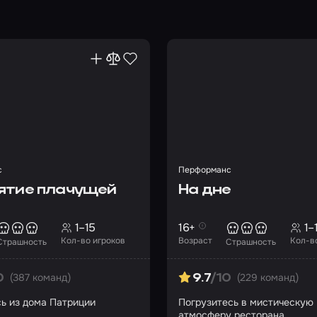
с
Перформанс
ятие плачущей
На дне
1–15
16+
1–
Кол-во игроков
Возраст
Кол-в
Страшность
Страшность
(387 команд)
(229 команд)
0
9.7
/10
ь из дома Патриции
Погрузитесь в мистическую
атмосферу ресторана