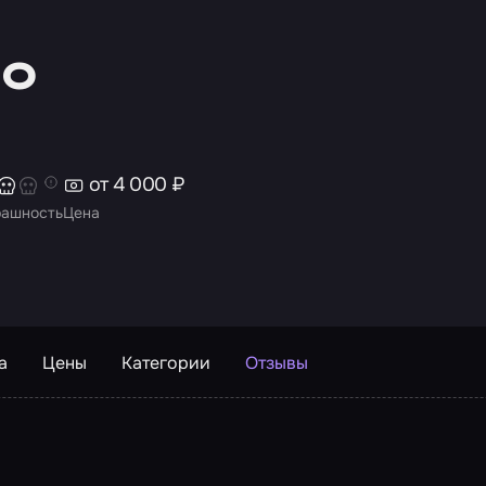
но
от 4 000 ₽
рашность
Цена
а
Цены
Категории
Отзывы