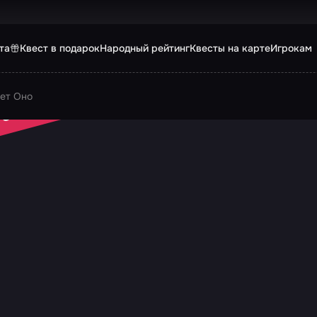
та
Квест в подарок
Народный рейтинг
Квесты на карте
Игрокам
ет Оно
 ЗАКРЫТ