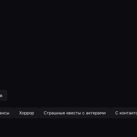
ов
ансы
Хоррор
Страшные квесты с актерами
С контакт