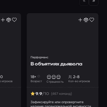
Перформанс
В объятиях дьявола
10
18+
2–8
о игроков
Возраст
Кол-во игроков
Страшность
(467 команд)
9.9
/10
Зафиксируйте или опровергните
наличие паранормальной активности в