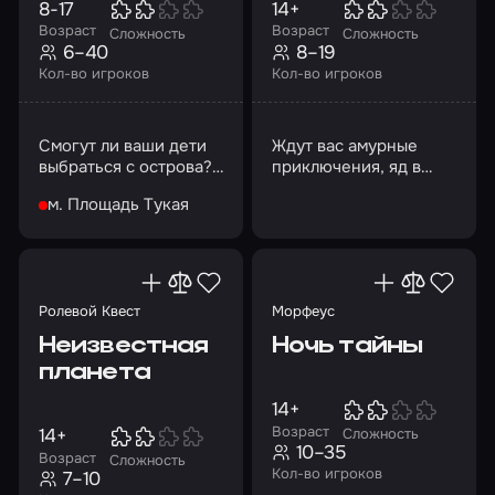
8-17
14+
Возраст
Возраст
Сложность
Сложность
6–40
8–19
Кол-во игроков
Кол-во игроков
Смогут ли ваши дети
Ждут вас амурные
выбраться с острова?
приключения, яд в
Давайте проверим!
бокале вина или
м. Площадь Тукая
кинжал в спине?
Ролевой Квест
Морфеус
Неизвестная
Ночь тайны
планета
14+
Возраст
14+
Сложность
10–35
Возраст
Сложность
Кол-во игроков
7–10