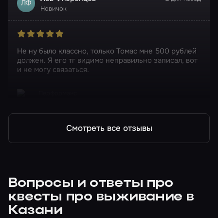
ЛФ
Новичок
Не ну было классно, только Томас мне 500 рублей
должен. Я его тг видимо неправильно записал, вот
и не могу связаться.
Перформанс
Метаморфоз
Смотреть все отзывы
Вопросы и ответы про
квесты про выживание в
Казани