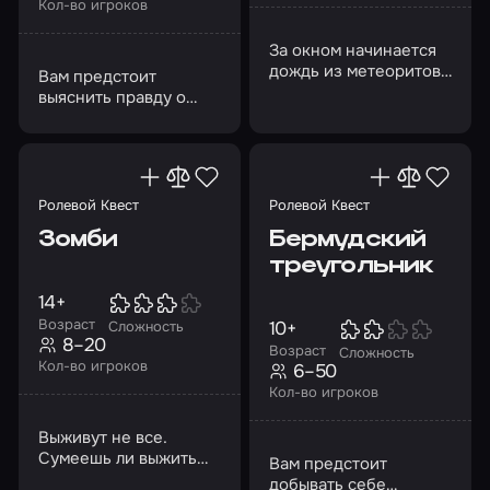
Кол-во игроков
За окном начинается
дождь из метеоритов…
Вам предстоит
выяснить правду о
себе и других и
раскрыть тайны
планеты
Ролевой Квест
Ролевой Квест
Зомби
Бермудский
треугольник
14+
Возраст
10+
Сложность
8–20
Возраст
Сложность
Кол-во игроков
6–50
Кол-во игроков
Выживут не все.
Сумеешь ли выжить
Вам предстоит
ты? Возможно, нет
добывать себе