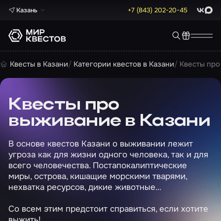
Казань
+7 (843) 202-20-45
ВКонта
Max
Квесты в Казани
Категории квестов в Казани
Квесты про
Квесты про
выживание в Казани
В основе квестов Казани о выживании лежит
угроза как для жизни одного человека, так и для
всего человечества. Постапокалиптические
миры, острова, кишащие морскими тварями,
нехватка ресурсов, дикие животные…
Со всем этим предстоит справиться, если хотите
выжить!