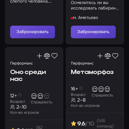
слепого человека,
Осмелитесь ли вы
чтобы ограбить его,
исследовать лабиринт
но будьте бдительны
Хакайны и спасти
м. Аметьево
друга?
Забронировать
Забронировать
Перформанс
Перформанс
Оно среди
Метаморфоз
нас
16+
Возраст
12+
Страшность
2–8
Возраст
Страшность
Кол-во игроков
2–10
Кол-во игроков
(146
9.6
/10
команд)
(82