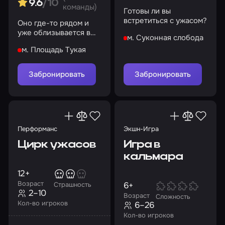
9.6
/10
команды)
Готовы ли вы
встретиться с ужасом?
Оно где-то рядом и
уже облизывается в
м. Суконная слобода
предвкушении.
м. Площадь Тукая
Поиграем?
Забронировать
Забронировать
Перформанс
Экшн-Игра
Цирк ужасов
Игра в
кальмара
12+
Возраст
6+
Страшность
2–10
Возраст
Сложность
Кол-во игроков
6–26
Кол-во игроков