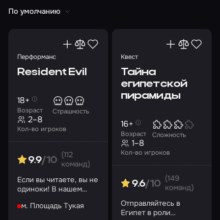
По умолчанию
Перформанс
Квест
Resident Evil
Тайна
египетской
пирамиды
18+
Возраст
Страшность
2–8
16+
Кол-во игроков
Возраст
Сложность
1–8
Кол-во игроков
(112
9.9
/10
команд)
(149
Если вы читаете, вы не
9.6
/10
команд)
одиноки! В нашем
бункере есть еда,
Отправляйтесь в
м. Площадь Тукая
вода, кров и
Египет в роли
безопасность