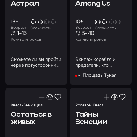
Астрал
Among Us
18+
10+
Возраст
Возраст
Сложность
Сложность
1–15
5–40
Кол-во игроков
Кол-во игроков
Сможете ли вы пройти
Экипаж корабля и
через потусторонний
предатели: кто
мир, пока дверь в
победит?
м. Площадь Тукая
астрал не
захлопнулась
навсегда?
Квест-Анимация
Ролевой Квест
Остаться в
Тайны
живых
Венеции