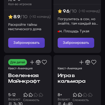
Кол-во игроков
(<10 команд)
9.6
/10
(<10 команд)
8.9
/10
Погрузитесь в сон, но
знайте, там каждый ваш
Раскройте тайны
шаг вляет на судьбу!
мистического дома
м. Площадь Тукая
Найдите свой путь!
Забронировать
Забронировать
Для детей
Квест-Анимация
Квест-Анимация
Вселенная
Игра в
Майнкрафт
кальмара
5-12
8+
Возраст
Возраст
Сложность
Сложность
3–30
4–40