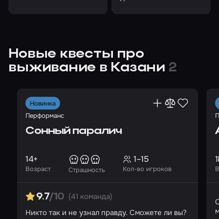
пропитание, строить
убежища и мастерить
оружие
Новые квесты про
выживание в Казани
2
Новинка
Перформанс
П
Сонный паралич
14+
1–15
1
Возраст
Кол-во игроков
В
Страшность
(41 команда)
9.7
/10
м
Никто так и не узнал правду. Сможете ли вы?