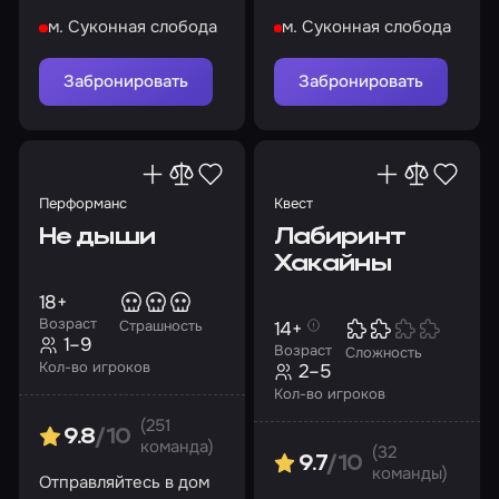
вы?
серийного маньяка.
м. Суконная слобода
м. Суконная слобода
Попробуйте спастись
из заточения!
Забронировать
Забронировать
Перформанс
Квест
Не дыши
Лабиринт
Хакайны
18+
Возраст
14+
Страшность
1–9
Возраст
Сложность
Кол-во игроков
2–5
Кол-во игроков
(251
9.8
/10
команда)
(32
9.7
/10
команды)
Отправляйтесь в дом