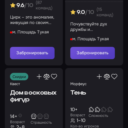
(87
9.6
/10
команд)
(15
9.0
/10
команд)
Цирк – это аномалия,
живущая по своим
Почувствуйте дух
законам, а вы –
дружбы и
м. Площадь Тукая
участник сего
соперничества, и да
представления
м. Площадь Тукая
начнется игра!
Забронировать
Забронировать
Скидки
Квест
Морфеус
Дом восковых
Тень
фигур
10+
Возраст
14+
Сложность
1–10
Возраст
Страшность
Кол-во игроков
2–8