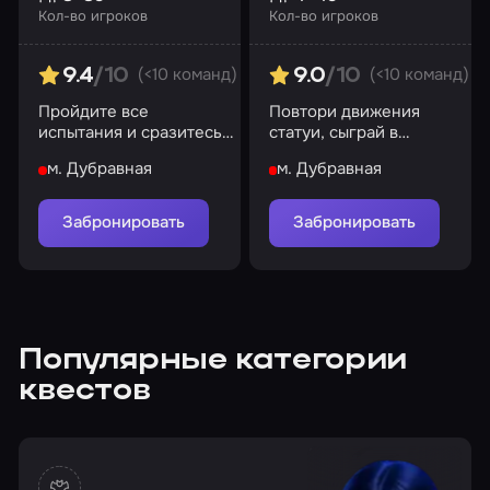
Кол-во игроков
Кол-во игроков
(<10 команд)
(<10 команд)
9.4
/10
9.0
/10
Пройдите все
Повтори движения
испытания и сразитесь с
статуи, сыграй в
драконом
дворовые игры и
м. Дубравная
м. Дубравная
попробуй сахарные соты
Забронировать
Забронировать
Популярные категории
квестов