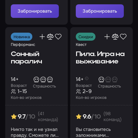
археологов и изучите
тайну первого чуда
Забронировать
Забронировать
света
Новинка
Скидки
Перформанс
Квест
Сонный
Пила. Игра на
паралич
выживание
14+
14+
Возраст
Возраст
Страшность
Страшность
1–15
2–9
Кол-во игроков
Кол-во игроков
(41
(98
9.7
/10
9.6
/10
команда)
команд)
Никто так и не узнал
Вы становитесь
правду. Сможете ли
заложниками