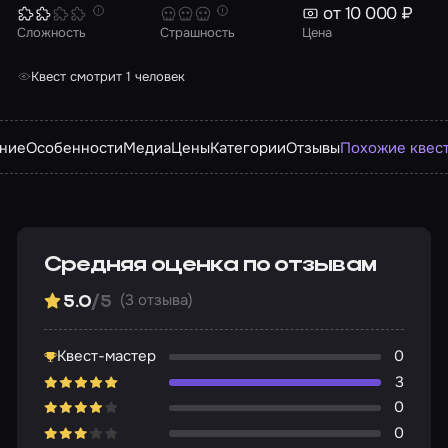
от 10 000 ₽
Сложность
Страшность
Цена
Квест смотрит 1 человек
ние
Особенности
Медиа
Цены
Категории
Отзывы
Похожие квес
Средняя оценка по отзывам
(3 отзыва)
5.0
/5
Квест-мастер
0
3
0
0