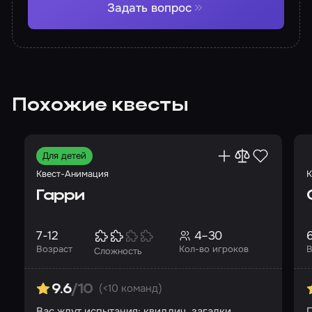
Задать вопрос
Похожие квесты
Для детей
Квест-Анимация
К
Гарри
7-12
4–30
6
Возраст
Кол-во игроков
В
Сложность
(<10 команд)
9.6
/10
Вас ждут испытания: квиддич, загадки,