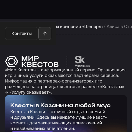
Квесты в Казани
Квесты компании «Шепард»
Алиса в Ст
Контакты
Перейти на сайт партн
«Мир Квестов» - информационный сервис. Организация
игр и иные услуги оказываются партнерами сервиса.
Информация о партнерах-организаторах игр
размещена на страницах квестов в разделе «Контакты»
→ «Услугу оказывает».
Квесты в Казани на любой вкус
Квесты в Казани — отличный отдых с семьей
и друзьями! Здесь вы найдете лучшие квест-
комнаты для захватывающих приключений
и незабываемых впечатлений.