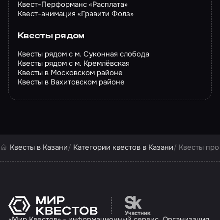
Квест-Перформанс «Расплата»
Квест-анимация «Гравити Фолз»
Квесты рядом
Квесты рядом с м. Суконная слобода
Квесты рядом с м. Кремлёвская
Квесты в Московском районе
Квесты в Вахитовском районе
Квесты в Казани
Категории квестов в Казани
Квесты про
Перейти на сайт партн
«Мир Квестов» - информационный сервис. Организация