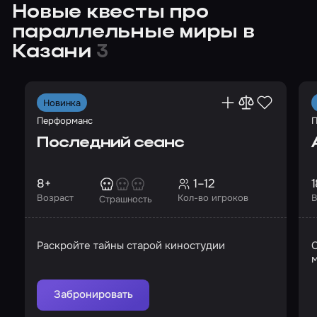
Новые квесты про
параллельные миры в
Казани
3
Новинка
Перформанс
П
Последний сеанс
8+
1–12
1
Возраст
Кол-во игроков
В
Страшность
Раскройте тайны старой киностудии
м
н
Забронировать