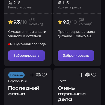
2–6
1–5
Кол-во игроков
Кол-во игроков
(35
(38
9.3
/10
9.3
/10
команд)
команд)
Сможете ли вы спасти
Преисподняя затаила
ученого и остаться
дыхание. Только вы
честными перед собой
можете сорвать маски
м. Суконная слобода
с тех, кто плетет
паутину в тени
Забронировать
Забронировать
Новинка
Перформанс
Квест
Последний
Очень
сеанс
странные
дела