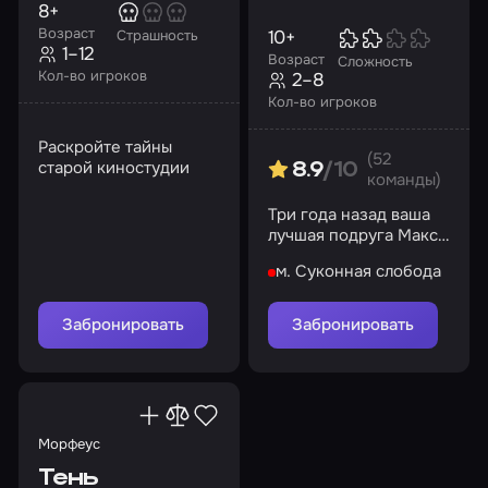
8+
Возраст
10+
Страшность
1–12
Возраст
Сложность
Кол-во игроков
2–8
Кол-во игроков
Раскройте тайны
(52
старой киностудии
8.9
/10
команды)
Три года назад ваша
лучшая подруга Макс
Рид таинственно
м. Суконная слобода
исчезла
Забронировать
Забронировать
Морфеус
Тень