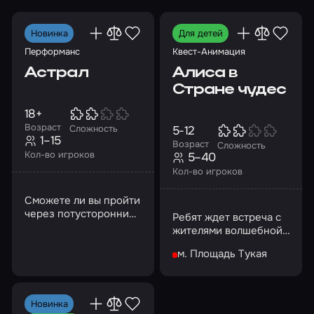
Новинка
Для детей
Перформанс
Квест-Анимация
Астрал
Алиса в
Стране чудес
18+
Возраст
5-12
Сложность
1–15
Возраст
Сложность
Кол-во игроков
5–40
Кол-во игроков
Сможете ли вы пройти
через потусторонний
Ребят ждет встреча с
мир, пока дверь в
жителями волшебной
астрал не
страны
захлопнулась
м. Площадь Тукая
навсегда?
Новинка