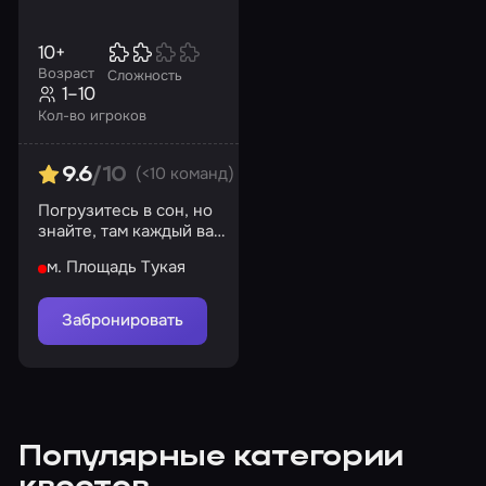
10+
Возраст
Сложность
1–10
Кол-во игроков
(<10 команд)
9.6
/10
Погрузитесь в сон, но
знайте, там каждый ваш
шаг вляет на судьбу!
м. Площадь Тукая
Найдите свой путь!
Забронировать
Популярные категории