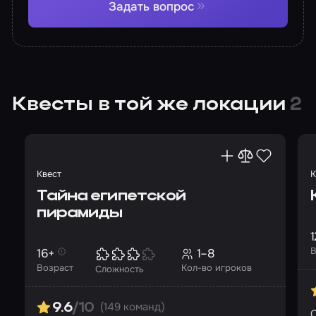
Задать вопрос
Квесты в той же локации
2
Квест
К
Тайна египетской
пирамиды
1
В
16+
1–8
Возраст
Кол-во игроков
Сложность
(149 команд)
9.6
/10