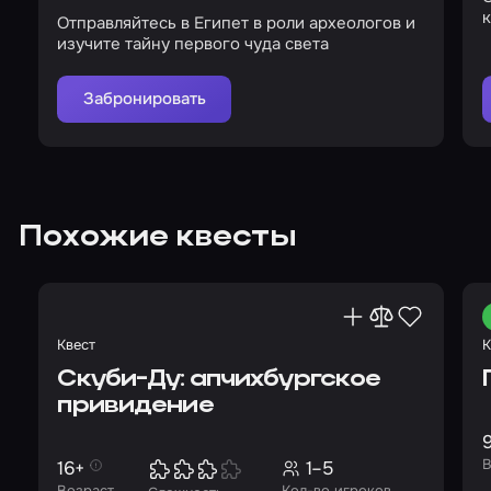
Отправляйтесь в Египет в роли археологов и
изучите тайну первого чуда света
Забронировать
Похожие квесты
Квест
К
Скуби-Ду: апчихбургское
привидение
В
16+
1–5
Возраст
Кол-во игроков