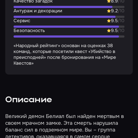
Качество загадок
8.9
/10
Антураж и декорации
9.2
/10
Сервис
9.5
/10
Безопасность
9.5
/10
«Народный рейтинг» основан на оценках 38
команд, которые посетили квест «Убийство в
преисподней» после бронирования на «Мире
Квестов»
Описание
Великий демон Белиал был найден мертвым в
своем мрачном замке. Эта смерть нарушила
баланс сил в подземном мире. Вы – группа
детективов, оказавшаяся в самом сердце