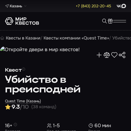
Казань
+7 (843) 202-20-45
ВКонта
Max
Квесты в Казани
Квесты компании «Quest Time»
Убийств
Квест
Убийство в
преисподней
Quest Time (Казань)
(38 команд)
9.3
/10
16+
1-5
60 мин