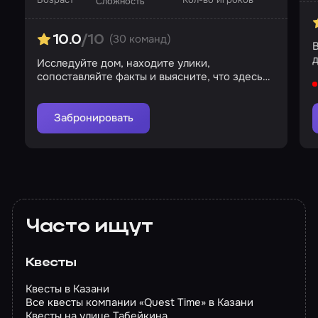
Сложность
(30 команд)
10.0
/10
д
Исследуйте дом, находите улики,
сопоставляйте факты и выясните, что здесь
происходит
Забронировать
Часто ищут
Квесты
Квесты в Казани
Все квесты компании «Quest Time» в Казани
Квесты на улице Табейкина