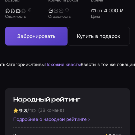
Возраст
Кол-во игроков
Время
от 4 000 ₽
Сложность
Страшность
Цена
Забронировать
Купить в подарок
ать
Категории
Отзывы
Похожие квесты
Квесты в той же локаци
Народный рейтинг
(38 команд)
9.3
/10
Подробнее о народном рейтинге