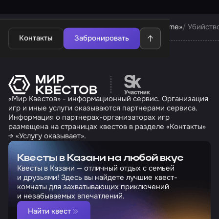
Квесты в Казани
Квесты компании «Quest Time»
Убийств
Контакты
Забронировать
Перейти на сайт партн
«Мир Квестов» - информационный сервис. Организация
игр и иные услуги оказываются партнерами сервиса.
Информация о партнерах-организаторах игр
размещена на страницах квестов в разделе «Контакты»
→ «Услугу оказывает».
Квесты в Казани на любой вкус
Квесты в Казани — отличный отдых с семьей
и друзьями! Здесь вы найдете лучшие квест-
комнаты для захватывающих приключений
и незабываемых впечатлений.
Найти квест