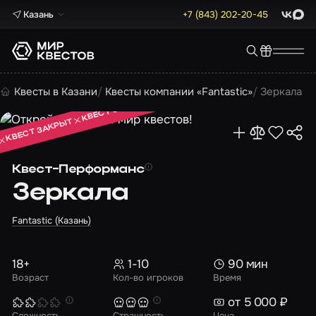
Казань
+7 (843) 202-20-45
ВКонта
Max
КВЕСТ ЗАКРЫТ
Квесты в Казани
Квесты компании «Fantastic»
Зеркала
КВЕСТ ЗАКРЫТ
КВЕСТ ЗАКРЫТ
Квест-Перформанс
Зеркала
Fantastic (Казань)
18+
1-10
90 мин
Возраст
Кол-во игроков
Время
от 5 000 ₽
Сложность
Страшность
Цена