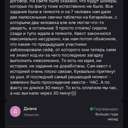
договор. На сайте было сказано, что будут шокеры,
которых по факту тоже естественно не было. Все
задания были в темноте и на 7 человек нам дали
две малюсенькие свечки таблетки на батарейках, с
которыми два человека еле еле могли что-то
увидеть, а остальные 5 просто стояли/ сидели
сзади и тупо ждали в темноте. Квест закончился
максимально несуразно, как нам потом объяснили,
что какие-то предыдущие участники
заблокировали сейф, от которого они теперь сами
не знают код из-за чего последнюю загадку
выполнить невозможно. То есть ни идея, ни
история, ни задания не доработаны. Сам квест с
историей очень плохо связан, буквально притянут
за уши. И последний самый решающий момент -
заявлено было прохождение квеста - ЧАС. А по
факту он длился 30 минут. То есть оплатили мы час,
а нас выгнали через 30 минут)))
Диана
Подтвержден
Д
больше года
Новичок
назад