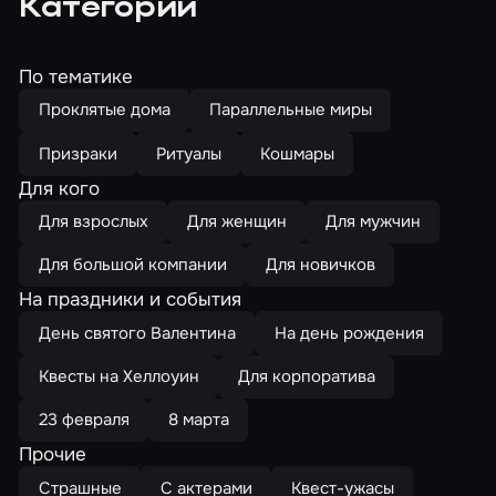
Категории
По тематике
Проклятые дома
Параллельные миры
Призраки
Ритуалы
Кошмары
Для кого
Для взрослых
Для женщин
Для мужчин
Для большой компании
Для новичков
На праздники и события
День святого Валентина
На день рождения
Квесты на Хеллоуин
Для корпоратива
23 февраля
8 марта
Прочие
Страшные
С актерами
Квест-ужасы