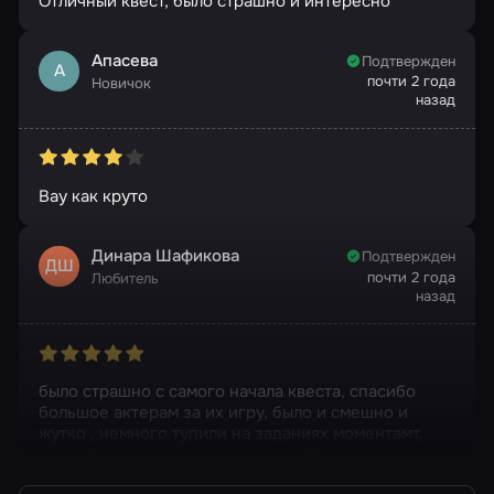
Отличный квест, было страшно и интересно
Апасева
Подтвержден
А
почти 2 года
Новичок
назад
Вау как круто
Динара Шафикова
Подтвержден
ДШ
почти 2 года
Любитель
назад
было страшно с самого начала квеста, спасибо
большое актерам за их игру, было и смешно и
жутко , немного тупили на заданиях моментамт,
спасибо что помогали с юмором ,брали редактора