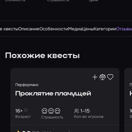
е квесты
Описание
Особенности
Медиа
Цены
Категории
Отзыв
Похожие квесты
Перформанс
П
Проклятие плачущей
16+
1–15
1
Возраст
Кол-во игроков
В
Страшность