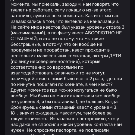
момента, мы приехали, заходим, нам говорят, что
туалет не работает, саму локацию из-за этого
затопило, лужи во всех комнатах. Как итог мы все
извазюкались в том, что вытекло из канализации.
На сайте мира квестов был указан уровень страха 3
(максимальный), а по факту квест АБСОЛЮТНО НЕ
СТРАШНЫЙ, и это не потому, что мы такие
бесстрашные, а потому, что он вообще не
продуман и не проработан, квест проходит в
нескольких малюсеньких комнатках, актеры ДЕТИ
(по виду несовершеннолетние), которые
соответственно со взрослыми по
взаимодействовать физически то не могут,
взаимодействие с ними было всего 2 раза, где они
по минутке побегали по комнате, в чем квест?
Других моментов где можно испугаться не было
вообще. Мы были на многих квестах и это вообще
не уровень 3, я бы поставила 1, не больше. Когда
бронируешь самый страшный квест с уровнем 3,
18+, значит ожидаешь максимум, тем более за
такую стоимость. Изначально насторожило, что у
нас даже не спросили какой уровень контакта нам
нужен. Не спросили паспорта, не подписали