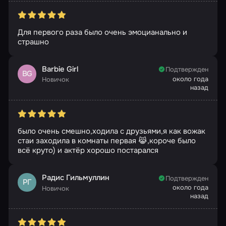
Для первого раза было очень эмоцианально и
страшно
Barbie Girl
Подтвержден
BG
около года
Новичок
назад
было очень смешно,ходила с друзьями,я как вожак
стаи заходила в комнаты первая 😹,короче было
всё круто) и актёр хорошо постарался
Радис Гильмуллин
Подтвержден
РГ
около года
Новичок
назад