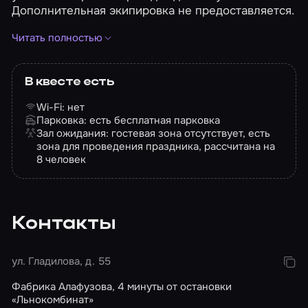
Дополнительная экипировка не предоставляется.
Перформанс запрещен к прохождению для
Читать полностью
людей, находящихся в алкогольном или в любом
другом опьянении, а также людям, страдающим
эпилепсией.
В квесте есть
Wi-Fi: нет
Если администратор квеста не может связаться с
Парковка: есть бесплатная парковка
вами в день игры или за день для
Зал ожидания: гостевая зона отсутствует, есть
подтверждения, бронирование буде отменено.
зона для проведения праздника, рассчитана на
8 человек
Фотографии игроков: организатор выкладывает в
профиль Instagram.
Видео прохождения квеста: услуга
предоставляется по желанию клиента.
Контакты
Фотография взята со стороннего ресурса
ул. Гладилова, д. 55
Фабрика Алафузова, 4 минуты от остановки
«Льнокомбинат»