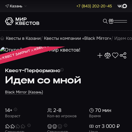
Казань
+7 (843) 202-20-45
ВКонта
Max
КВЕСТ ЗАКРЫТ
Квесты в Казани
Квесты компании «Black Mirror»
Идем со
КВЕСТ ЗАКРЫТ
КВЕСТ ЗАКРЫТ
Квест-Перформанс
Идем со мной
Black Mirror (Казань)
14+
2-8
70 мин
Возраст
Кол-во игроков
Время
от 3 000 ₽
Сложность
Страшность
Цена