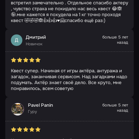
встретил замечательно . Отдельное спасибо актеру
, чувство страха не покидало нас весь квест 😂🙈
🤪.мне кажется я похудела на 1 кг точно проходя
квест 🤣🤣🤣🙈👍👍👍♥️🤗спасибо ещё раз:)
Дмитрий
больше 5 лет
Д
назад
Новичок
Квест супер. Начиная от игры актёра, антуража и
загадок, заканчивая сервисом. Над загадками надо
подумать. Актёр знает своё дело. Все круто, мне
понравилось, всем советую
Pavel Panin
больше 5 лет
назад
Гуру