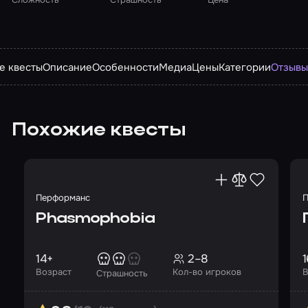
е квесты
Описание
Особенности
Медиа
Цены
Категории
Отзыв
Похожие квесты
Перформанс
П
Phasmophobia
14+
2–8
1
Возраст
Кол-во игроков
В
Страшность