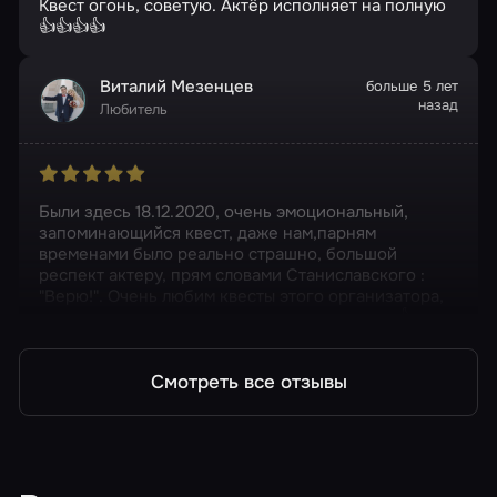
Квест огонь, советую. Актёр исполняет на полную
👍👍👍👍
Виталий Мезенцев
больше 5 лет
назад
Любитель
Были здесь 18.12.2020, очень эмоциональный,
запоминающийся квест, даже нам,парням
временами было реально страшно, большой
респект актеру, прям словами Станиславского :
"Верю!". Очень любим квесты этого организатора,
все интересные и отличаются друг от друга 👍.
Смотреть все отзывы