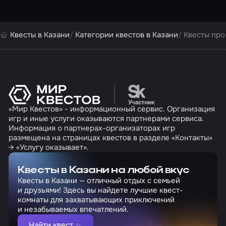
Квесты в Казани
Категории квестов в Казани
Квесты про
Перейти на сайт партн
«Мир Квестов» - информационный сервис. Организация
игр и иные услуги оказываются партнерами сервиса.
Информация о партнерах-организаторах игр
размещена на страницах квестов в разделе «Контакты»
→ «Услугу оказывает».
Квесты в Казани на любой вкус
Квесты в Казани — отличный отдых с семьей
и друзьями! Здесь вы найдете лучшие квест-
комнаты для захватывающих приключений
и незабываемых впечатлений.
Найти квест