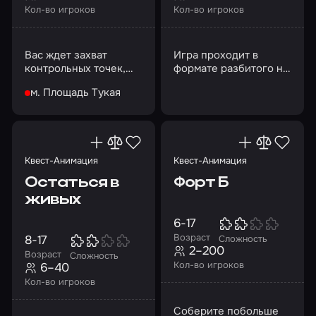
Кол-во игроков
Кол-во игроков
Вас ждет захват
Игра проходит в
контрольных точек,
формате разбитого на
вывод заложников и
несколько раундов
м. Площадь Тукая
обезвреживание
матча между двумя
бомбы
командами
Квест-Анимация
Квест-Анимация
Остаться в
Форт Б
живых
6-17
Возраст
8-17
Сложность
2–200
Возраст
Сложность
Кол-во игроков
6–40
Кол-во игроков
Соберите побольше