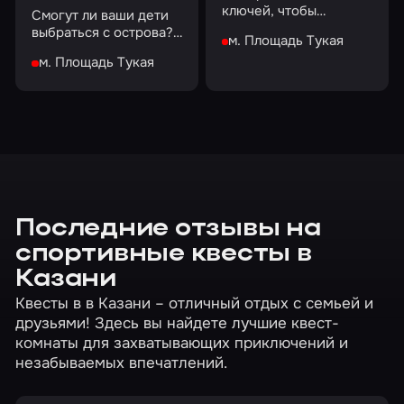
ключей, чтобы
Смогут ли ваши дети
получить доступ к
выбраться с острова?
м. Площадь Тукая
клетке с золотом и
Давайте проверим!
сундуку с
м. Площадь Тукая
сокровищами
Последние отзывы на
спортивные квесты в
Казани
Квесты в в Казани – отличный отдых с семьей и
друзьями! Здесь вы найдете лучшие квест-
комнаты для захватывающих приключений и
незабываемых впечатлений.