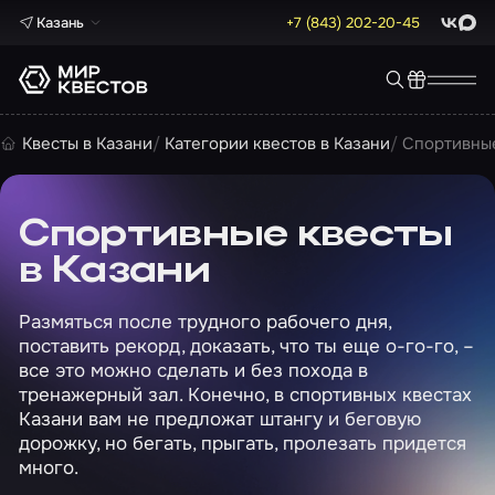
Казань
+7 (843) 202-20-45
ВКонта
Max
Квесты в Казани
Категории квестов в Казани
Спортивные
Спортивные квесты
в Казани
Размяться после трудного рабочего дня,
поставить рекорд, доказать, что ты еще о-го-го, –
все это можно сделать и без похода в
тренажерный зал. Конечно, в спортивных квестах
Казани вам не предложат штангу и беговую
дорожку, но бегать, прыгать, пролезать придется
много.