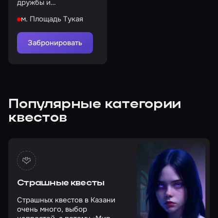
дружбы и
соперничества, и да
м. Площадь Тукая
начнется игра!
Забронировать
Популярные категории
квестов
Страшные квесты
Страшных квестов в Казани
очень много, выбор