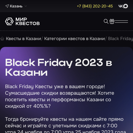
Казань
+7 (843) 202-20-45
ВКонта
Max
Квесты в Казани
Категории квестов в Казани
Black Frida
Black Friday 2023 в
Казани
Black Friday Квесты уже в вашем городе!
Сумасшедшие скидки возвращаются! Хотите
посетить квесты и перформансы Казани со
скидкой от 40%%?
Тогда бронируйте квесты на нашем сайте прямо
сейчас и играйте с улетными скидками с 7:00
утра 24 ноября до 7:00 утра 25 ноября 2023 года.