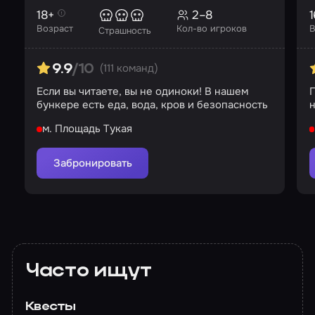
18+
2–8
1
Возраст
Кол-во игроков
В
Страшность
(111 команд)
9.9
/10
Если вы читаете, вы не одиноки! В нашем
Г
бункере есть еда, вода, кров и безопасность
м. Площадь Тукая
Забронировать
Часто ищут
Квесты