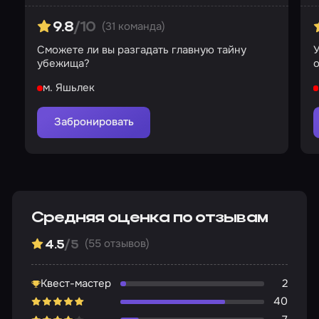
(31 команда)
9.8
/10
Сможете ли вы разгадать главную тайну
У
убежища?
м. Яшьлек
Забронировать
Средняя оценка по отзывам
(55 отзывов)
4.5
/5
Квест-мастер
2
40