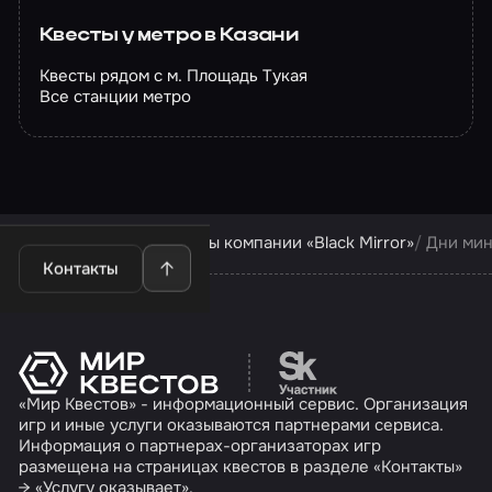
Квесты у метро в Казани
Квесты рядом с м. Площадь Тукая
Все станции метро
Квесты в Казани
Квесты компании «Black Mirror»
Дни ми
Контакты
Перейти на сайт партн
«Мир Квестов» - информационный сервис. Организация
игр и иные услуги оказываются партнерами сервиса.
Информация о партнерах-организаторах игр
размещена на страницах квестов в разделе «Контакты»
→ «Услугу оказывает».