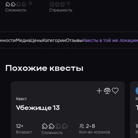
Сложность
Страшность
нности
Медиа
Цены
Категории
Отзывы
Квесты в той же локаци
Похожие квесты
Квест
К
Убежище 13
12+
2–8
1
Возраст
Кол-во игроков
В
Сложность