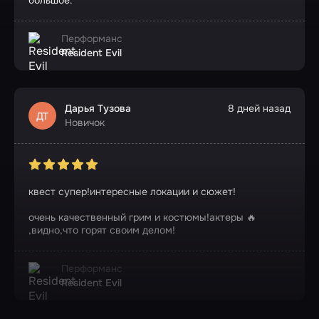
большое.
Перформанс
Resident Evil
Дарья Тузова
8 дней назад
ДТ
Новичок
квест супер!интересные локации и сюжет!
очень качественный грим и костюмы!актеры 🔥
,видно,что горят своим делом!
Перформанс
Resident Evil