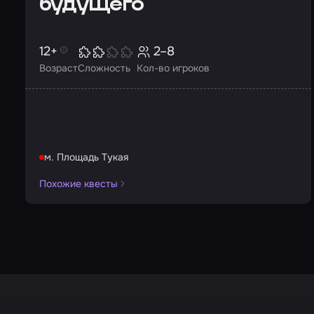
будущего
12+
2–8
Возраст
Сложность
Кол-во игроков
м. Площадь Тукая
Похожие квесты