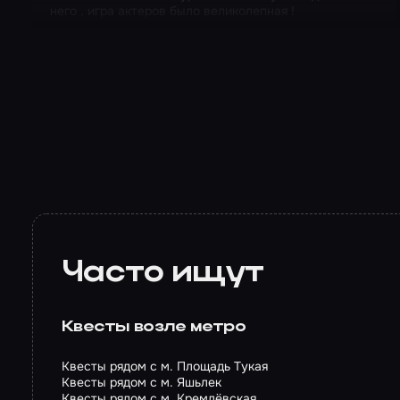
него , игра актеров было великолепная !
Перформанс
Resident Evil
Часто ищут
Квесты возле метро
Квесты рядом с м. Площадь Тукая
Квесты рядом с м. Яшьлек
Квесты рядом с м. Кремлёвская