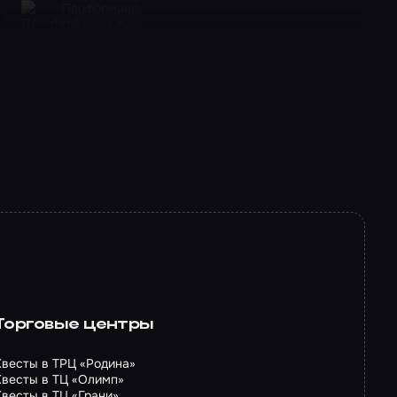
Перформанс
Resident Evil
Торговые центры
Квесты в ТРЦ «Родина»
Квесты в ТЦ «Олимп»
Квесты в ТЦ «Грани»