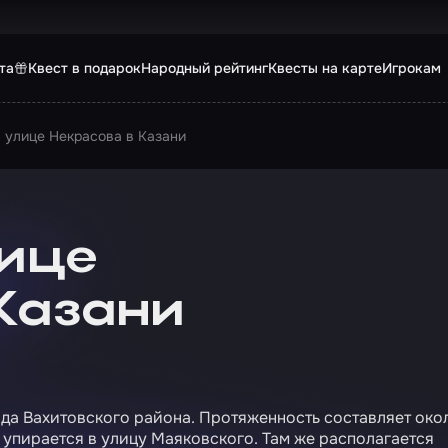
та
Квест в подарок
Народный рейтинг
Квесты на карте
Игрокам
 улице Некрасова в Казани
лице
 Казани
ода Вахитовского района. Протяженность составляет око
 упирается в улицу Маяковского. Там же располагается