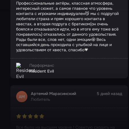
Профессиональные актёры, классная атмосфера,
интересный сюжет, а самое главное что уровень
контакта с игроками индивидуален😼 мы с подругой
любители страха и прям хорошего контакта в
квестах, а вторая подруга с братиком(он очень
боялся и отказывался идти, но в итоге ему тоже всё
понравилось) отказались от данного удовольствия.
Рады были все, слов нет, одни эмоции🤩 Весь
оставшийся день проходила с улыбкой на лице и
удовольствием от квеста, спасибо💗
Перформанс
Resident Evil
Артемий Марасинский
5 дней назад
АМ
Любитель
Все было на высшем уровне ! Советую сходить на