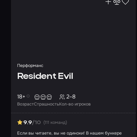
Перформанс
Resident Evil
18+
2–8
Возраст
Страшность
Кол-во игроков
(111 команд)
9.9
/10
Если вы читаете, вы не одиноки! В нашем бункере