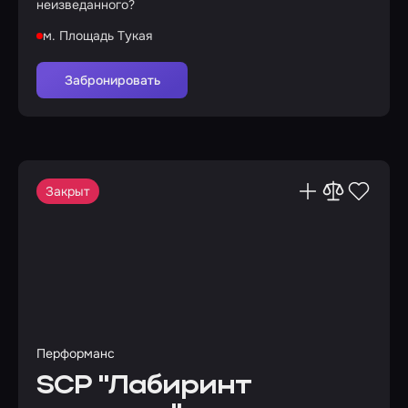
неизведанного?
м. Площадь Тукая
Забронировать
Закрыт
Перформанс
SCP "Лабиринт