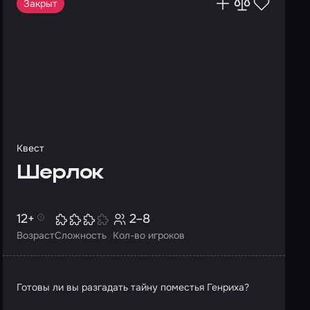
Закрыт
Квест
Шерлок
12+
2–8
Возраст
Сложность
Кол-во игроков
Готовы ли вы разгадать тайну поместья Генриха?