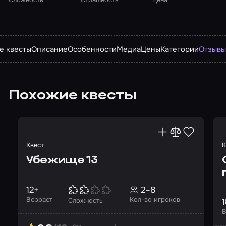
е квесты
Описание
Особенности
Медиа
Цены
Категории
Отзыв
Похожие квесты
Квест
К
Убежище 13
12+
2–8
Возраст
Кол-во игроков
1
Сложность
В