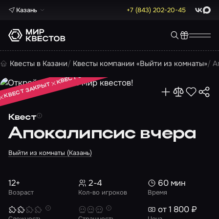
Казань
+7 (843) 202-20-45
ВКонта
Max
КВЕСТ ЗАКРЫТ
Квесты в Казани
Квесты компании «Выйти из комнаты»
А
КВЕСТ ЗАКРЫТ
КВЕСТ ЗАКРЫТ
Квест
Апокалипсис вчера
Выйти из комнаты (Казань)
12+
2-4
60 мин
Возраст
Кол-во игроков
Время
от 1 800 ₽
Сложность
Страшность
Цена