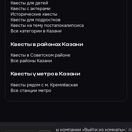
Квесты для детей
Квесты с актерами
Исторические квесты
Квесты для подростков
Квесты на тему постапокалипсиса
Все категории в Казани
Квесты в районах Казани
Квесты в Советском районе
Все районы Казани
Квесты у метро в Казани
Квесты рядом с м. Кремлёвская
Все станции метро
Квесты в Казани
Квесты компании «Выйти из комнаты»
А