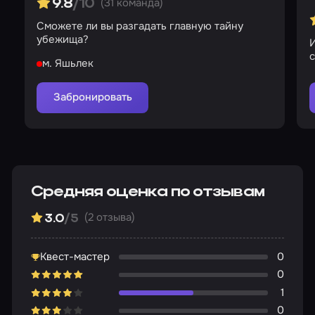
(31 команда)
9.8
/10
Сможете ли вы разгадать главную тайну
убежища?
И
с
м. Яшьлек
Забронировать
Средняя оценка по отзывам
(2 отзыва)
3.0
/5
Квест-мастер
0
0
1
0