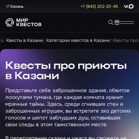
Казань
+7 (843) 202-20-45
ВКонта
Max
Квесты в Казани
Категории квестов в Казани
Квесты про
Квесты про приюты
в Казани
Представьте себе заброшенное здание, обвитое
лоскутами тумана, где каждая комната хранит
мрачные тайны. Здесь, среди сгнивших стен и
заброшенных игрушек, вы встретите эхо детских
голосов и шепот заблудших душ, оставивших
свои следы в этом таинственном месте.
В переплетении сказки и ужаса вы сможете не