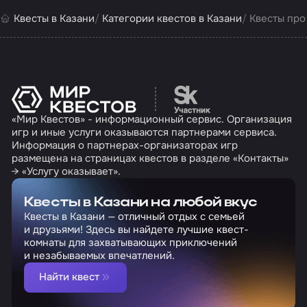
Квесты в Казани
Категории квестов в Казани
Квесты про
Перейти на сайт партн
«Мир Квестов» - информационный сервис. Организация
игр и иные услуги оказываются партнерами сервиса.
Информация о партнерах-организаторах игр
размещена на страницах квестов в разделе «Контакты»
→ «Услугу оказывает».
Квесты в Казани на любой вкус
Квесты в Казани — отличный отдых с семьей
и друзьями! Здесь вы найдете лучшие квест-
комнаты для захватывающих приключений
и незабываемых впечатлений.
Найти квест