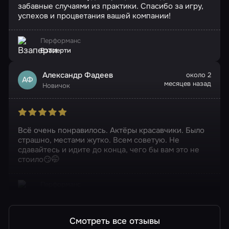
забавные случаями из практики. Спасибо за игру,
успехов и процветания вашей компании!
Перформанс
Взаперти
Александр Фадеев
около 2
АФ
месяцев назад
Новичок
Всё очень понравилось. Актёры красавчики. Было
страшно, местами жутко. Всем советую. Не
сдавайтесь и идите до конца, чего бы вам это не
стоило😏🤭
Перформанс
Взаперти
Смотреть все отзывы