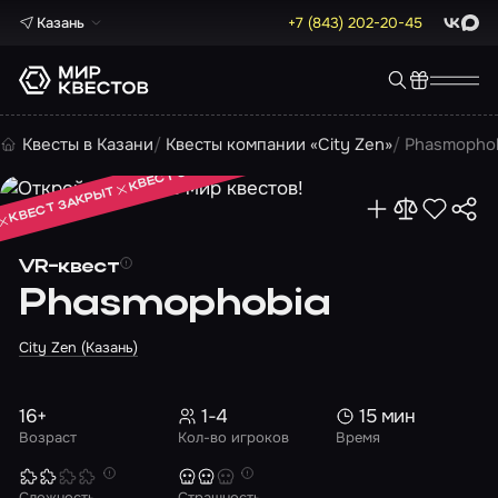
Казань
+7 (843) 202-20-45
ВКонта
Max
КВЕСТ ЗАКРЫТ
Квесты в Казани
Квесты компании «City Zen»
Phasmopho
КВЕСТ ЗАКРЫТ
КВЕСТ ЗАКРЫТ
VR-квест
Phasmophobia
City Zen (Казань)
16+
1-4
15 мин
Возраст
Кол-во игроков
Время
Сложность
Страшность