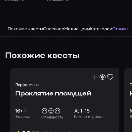
Похожие квесты
Описание
Медиа
Цены
Категории
Отзывы
Похожие квесты
Перформанс
П
Проклятие плачущей
16+
1–15
1
Возраст
Кол-во игроков
В
Страшность