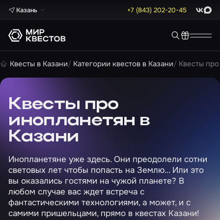
Казань
+7 (843) 202-20-45
ВКонта
Max
Квесты в Казани
Категории квестов в Казани
Квесты про
Квесты про
инопланетян в
Казани
Инопланетяне уже здесь. Они преодолели сотни
световых лет чтобы попасть на Землю... Или это
вы оказались гостями на чужой планете? В
любом случае вас ждет встреча с
фантастическими технологиями, а может, и с
самими пришельцами, прямо в квестах Казани!