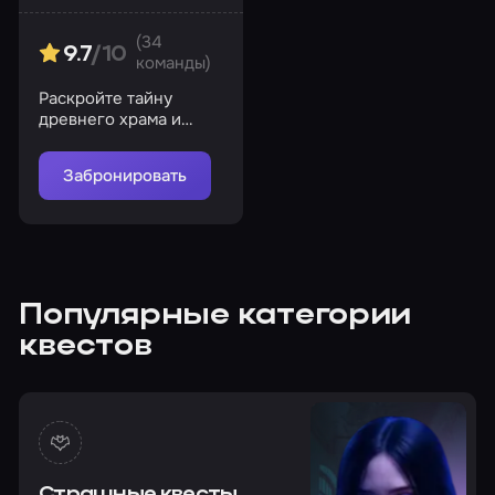
(34
9.7
/10
команды)
Раскройте тайну
древнего храма и
спасите мир от
великого зла
Забронировать
Популярные категории
квестов
Страшные квесты