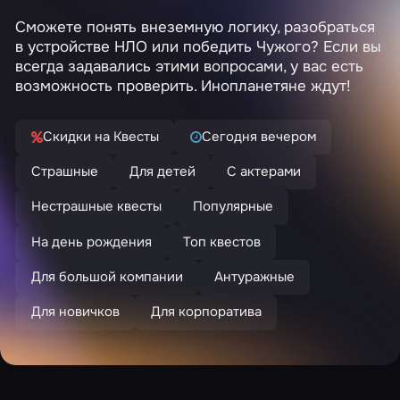
Сможете понять внеземную логику, разобраться
в устройстве НЛО или победить Чужого? Если вы
всегда задавались этими вопросами, у вас есть
возможность проверить. Инопланетяне ждут!
Скидки на Квесты
Сегодня вечером
Страшные
Для детей
С актерами
Нестрашные квесты
Популярные
На день рождения
Топ квестов
Для большой компании
Антуражные
Для новичков
Для корпоратива