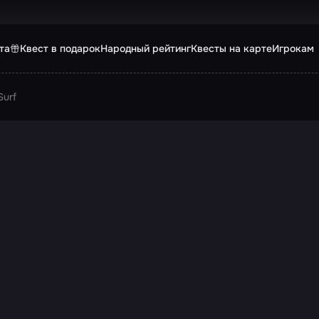
та
Квест в подарок
Народный рейтинг
Квесты на карте
Игрокам
Surf