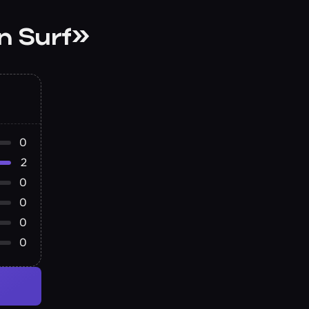
n Surf»
0
2
0
0
0
0