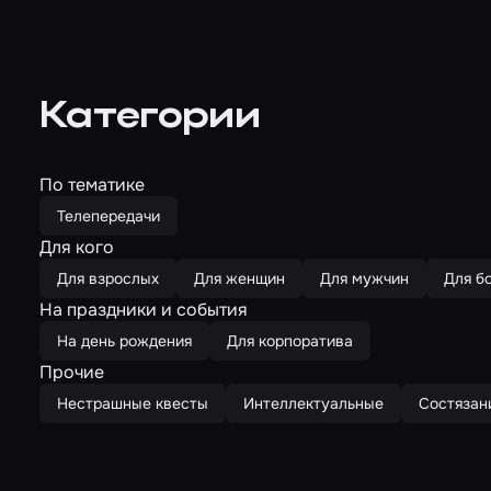
Категории
По тематике
Телепередачи
Для кого
Для взрослых
Для женщин
Для мужчин
Для б
На праздники и события
На день рождения
Для корпоратива
Прочие
Нестрашные квесты
Интеллектуальные
Состязан