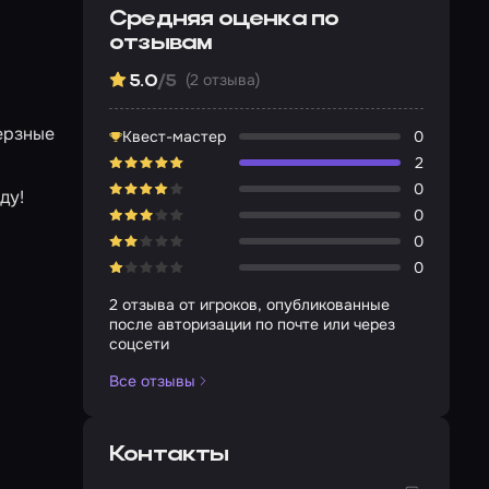
Средняя оценка по
отзывам
(2 отзыва)
5.0
/5
ерзные
Квест-мастер
0
2
0
ду!
0
0
0
2 отзыва от игроков, опубликованные
после авторизации по почте или через
соцсети
Все отзывы
Контакты