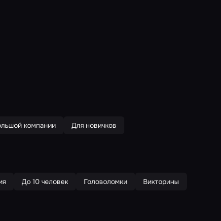
ольшой компании
Для новичков
ия
До 10 человек
Головоломки
Викторины