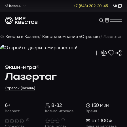
Казань
+7 (843) 202-20-45
ВКонта
Max
Квесты в Казани
Квесты компании «Стрелок»
Лазертаг
Экшн-игра
Лазертаг
Стрелок (Казань)
6+
8-32
150 мин
Возраст
Кол-во игроков
Время
от 1 100 ₽
Сложность
Страшность
Цена за человека