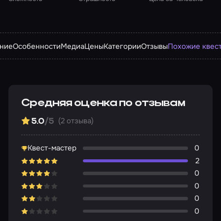
ние
Особенности
Медиа
Цены
Категории
Отзывы
Похожие квес
Средняя оценка по отзывам
(2 отзыва)
5.0
/5
Квест-мастер
0
2
0
0
0
0