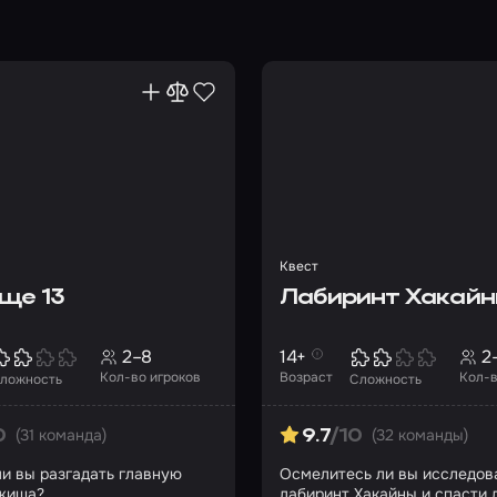
Квест
ще 13
Лабиринт Хакай
2–8
14+
2
Кол-во игроков
Возраст
Кол-в
ложность
Сложность
(31 команда)
(32 команды)
0
9.7
/10
и вы разгадать главную
Осмелитесь ли вы исследов
жища?
лабиринт Хакайны и спасти 