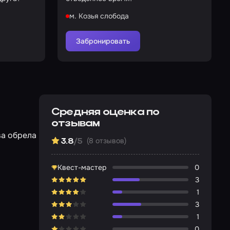
м. Козья слобода
Забронировать
Средняя оценка по
отзывам
ва обрела
(8 отзывов)
3.8
/5
Квест-мастер
0
3
1
3
1
0