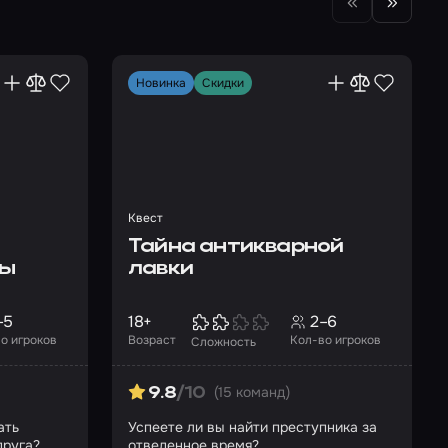
Новинка
Скидки
Квест
Тайна антикварной
ны
лавки
–5
18+
2–6
о игроков
Возраст
Кол-во игроков
Сложность
(15 команд)
9.8
/10
ать
Успеете ли вы найти преступника за
друга?
отведенное время?