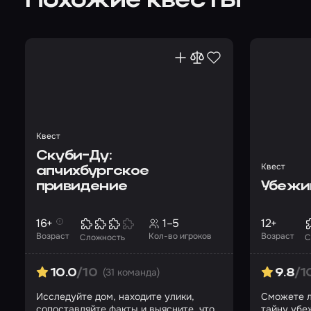
Похожие квесты
Квест
Скуби-Ду:
Квест
апчихбургское
привидение
Убежи
16+
1–5
12+
Возраст
Кол-во игроков
Возраст
Сложность
С
(31 команда)
10.0
/10
9.8
/1
Исследуйте дом, находите улики,
Сможете л
сопоставляйте факты и выясните, что
тайну убе