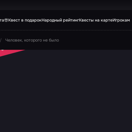
та
Квест в подарок
Народный рейтинг
Квесты на карте
Игрокам
Человек, которого не было
 ЗАКРЫТ