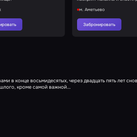
к
м. Аметьево
ировать
Забронировать
ми в конце восьмидесятых, через двадцать пять лет сно
ошлого, кроме самой важной...