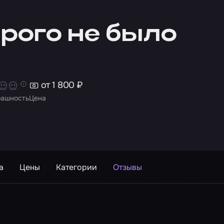
орого не было
от 1 800 ₽
рашность
Цена
а
Цены
Категории
Отзывы