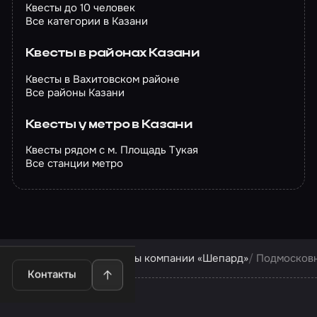
Квесты до 10 человек
Все категории в Казани
Квесты в районах Казани
Квесты в Вахитовском районе
Все районы Казани
Квесты у метро в Казани
Квесты рядом с м. Площадь Тукая
Все станции метро
Квесты в Казани
Квесты компании «Шепард»
Подмосков
Контакты