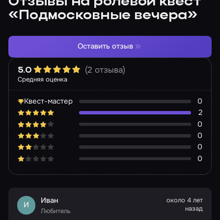
Отзывы на ролевой квест
«Подмосковные вечера»
Оставить отзыв
(2 отзыва)
5.0
Средняя оценка
Квест-мастер
0
2
0
0
0
0
Иван
около 4 лет
И
назад
Любитель