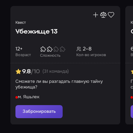
Квест
К
Убежище 13
12+
2–8
6
Возраст
Кол-во игроков
В
Сложность
(31 команда)
9.8
/10
Сможете ли вы разгадать главную тайну
убежища?
с
м. Яшьлек
Забронировать