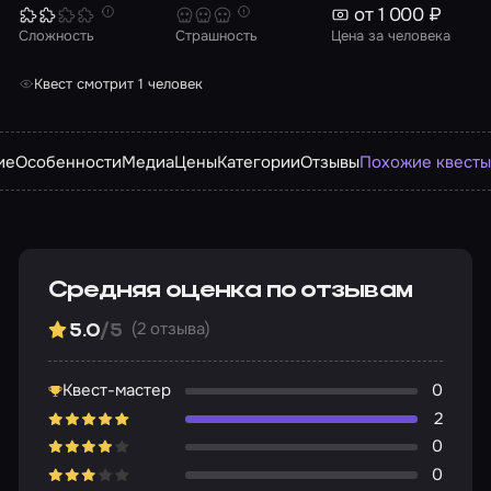
от 1 000 ₽
Сложность
Страшность
Цена за человека
Квест смотрит 1 человек
ие
Особенности
Медиа
Цены
Категории
Отзывы
Похожие квест
Средняя оценка по отзывам
(2 отзыва)
5.0
/5
Квест-мастер
0
2
0
0