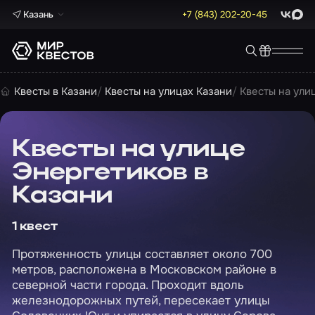
Казань
+7 (843) 202-20-45
ВКонта
Max
Квесты в Казани
Квесты на улицах Казани
Квесты на ули
Квесты на улице
Энергетиков в
Казани
1 квест
Протяженность улицы составляет около 700
метров, расположена в Московском районе в
северной части города. Проходит вдоль
железнодорожных путей, пересекает улицы