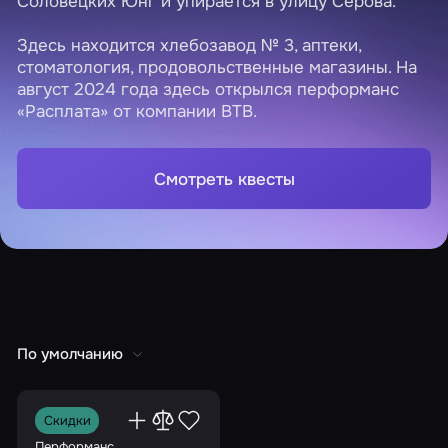
Соловецких Юнг и упирается в улицу Серова.
Здесь находится хлебозавод № 3, аптеки,
стоматология, продовольственные магазины. На
август 2024 года здесь открылся перформанс
«Расплата» от компании BTB.
Смотреть квесты
По умолчанию
Скидки
Перформанс