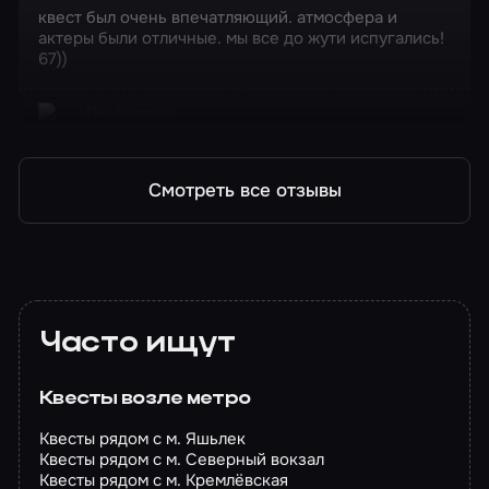
квест был очень впечатляющий. атмосфера и
актеры были отличные. мы все до жути испугались!
67))
Перформанс
Расплата
Смотреть все отзывы
Часто ищут
Квесты возле метро
Квесты рядом с м. Яшьлек
Квесты рядом с м. Северный вокзал
Квесты рядом с м. Кремлёвская