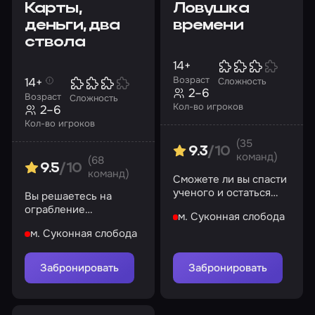
Карты,
Ловушка
деньги, два
времени
ствола
14+
Возраст
14+
Сложность
2–6
Возраст
Сложность
Кол-во игроков
2–6
Кол-во игроков
(35
9.3
/10
команд)
(68
9.5
/10
команд)
Сможете ли вы спасти
ученого и остаться
Вы решаетесь на
честными перед собой
ограбление
м. Суконная слобода
подпольного казино,
м. Суконная слобода
которое принадлежит
известному гангстеру
Забронировать
Забронировать