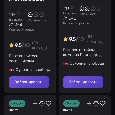
14+
Возраст
14+
Сложность
2–6
Возраст
Страшность
Кол-во игроков
2–9
Кол-во игроков
(64
9.5
/10
команды)
(98
9.5
/10
команд)
Раскройте тайны
комнаты Леонардо да
Вы становитесь
Винчи и найдите
заложниками
м. Суконная слобода
святой Грааль
серийного маньяка.
м. Суконная слобода
Попробуйте спастись
из заточения!
Забронировать
Забронировать
Скидки
Скидки
Квест
Квест