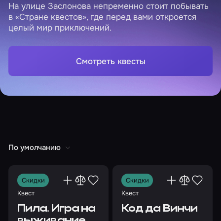
На улице Заслонова непременно стоит побывать
в «Стране квестов», где перед вами откроется
целый мир приключений.
Смотреть квесты
По умолчанию
Скидки
Скидки
Квест
Квест
Пила. Игра на
Код да Винчи
выживание