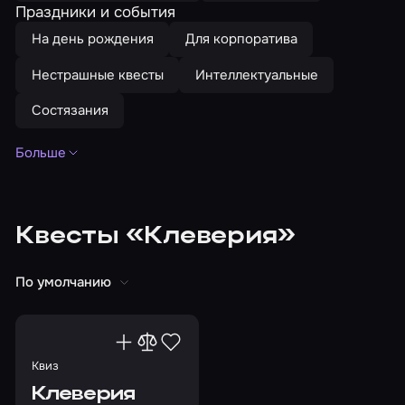
Праздники и события
На день рождения
Для корпоратива
Нестрашные квесты
Интеллектуальные
Состязания
Больше
Для двоих
До 3 человек
До 4 человек
До 5 человек
До 6 человек
До 7 человек
Квесты «Клеверия»
До 8 человек
Головоломки
Викторины
По умолчанию
Квиз
Клеверия