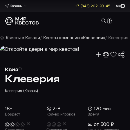
Казань
+7 (843) 202-20-45
ВКонта
Max
Квесты в Казани
Квесты компании «Клеверия»
Клеверия
Квиз
Клеверия
Клеверия (Казань)
18+
2-8
120 мин
Возраст
Кол-во игроков
Время
от 500 ₽
Сложность
Страшность
Цена за человека