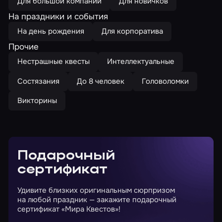
Для большой компании
Для новичков
На праздники и события
На день рождения
Для корпоратива
Прочие
Нестрашные квесты
Интеллектуальные
Состязания
До 8 человек
Головоломки
Викторины
Подарочный
сертификат
Удивите близких оригинальным сюрпризом
на любой праздник — закажите подарочный
сертификат «Мира Квестов»!