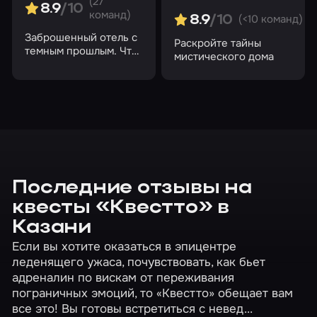
(27
Квест-ужасы
Для двоих
До 10 человек
8.9
/10
команд)
(<10 команд)
8.9
/10
До 12 человек
До 3 человек
До 4 человек
Заброшенный отель с
Раскройте тайны
темным прошлым. Что
мистического дома
До 5 человек
До 6 человек
До 7 человек
скрывают его
коридоры?
До 8 человек
До 9 человек
На английском
Головоломки
Мистические
Недорогие
Перформансы
Хоррор
Страшные квесты с актерами
Антуражные
Последние отзывы на
Сложные
Нестандартный формат
18+
квесты «Квестто» в
Казани
Без контакта
С контактом
Если вы хотите оказаться в эпицентре
Квесты без актеров
леденящего ужаса, почувствовать, как бьет
адреналин по вискам от переживания
пограничных эмоций, то «Квестто» обещает вам
все это! Вы готовы встретиться с невед...