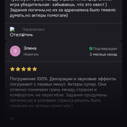
игра убедительная- забываешь ,что это квест )
Задания логичны,но из за адреналина было тяжело
думать,но актеры помогали)
Перформанс
Отель
Элина
Подтвержден
Э
Новичок
3 месяца назад
Погружение 100%. Декорации и звуковые эффекты
погружают с первых минут. Актеры супер. Они
отлично понимали грань между страхом и
комфортом, не перегибая. Задания продуманы
логично,но в условиях стресса решать было
сложнее,но актеры помогали )
Перформанс
Отель