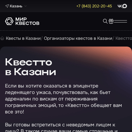
Казань
+7 (843) 202-20-45
ВКонта
Max
Квесты в Казани
Организаторы квестов в Казани
Квестт
Квестто
в Казани
Если вы хотите оказаться в эпицентре
леденящего ужаса, почувствовать, как бьет
адреналин по вискам от переживания
пограничных эмоций, то «Квестто» обещает вам
все это!
Вы готовы встретиться с неведомым лицом к
лицу? В таком случае ваши самые страшные и