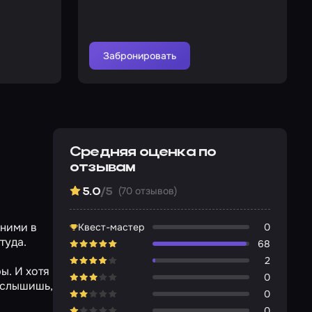
Забронировать
Средняя оценка по
отзывам
(70 отзывов)
5.0
/5
 ними в
Квест-мастер
0
туда.
68
2
ы. И хотя
0
 услышишь,
0
0