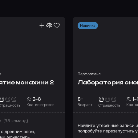
Новинка
с
Перформанс
ятие монахини 2
Лаборатория сно
2–8
8+
1–
Кол-во игроков
Возраст
Кол-в
Страшность
Страшность
(98 команд)
0
Найдите утерянные записи и
попробуйте перезапустить 
 с древним злом,
управления снами
им монастырь