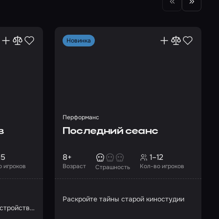
Новинка
Перформанс
в
Последний сеанс
15
8+
1–12
о игроков
Возраст
Кол-во игроков
Страшность
Раскройте тайны старой киностудии
устройство