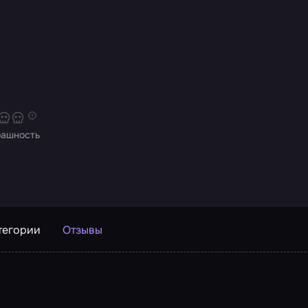
рашность
тегории
Отзывы