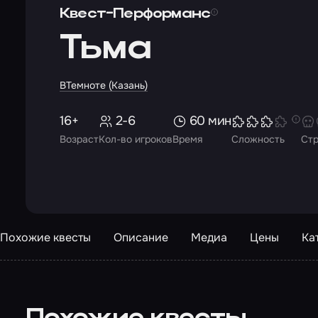
Квест-Перформанс
Тьма
ВТемноте (Казань)
16+
2-6
60 мин
Возраст
Кол-во игроков
Время
Сложность
Ст
Похожие квесты
Описание
Медиа
Цены
Ка