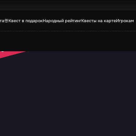
та
Квест в подарок
Народный рейтинг
Квесты на карте
Игрокам
 ЗАКРЫТ