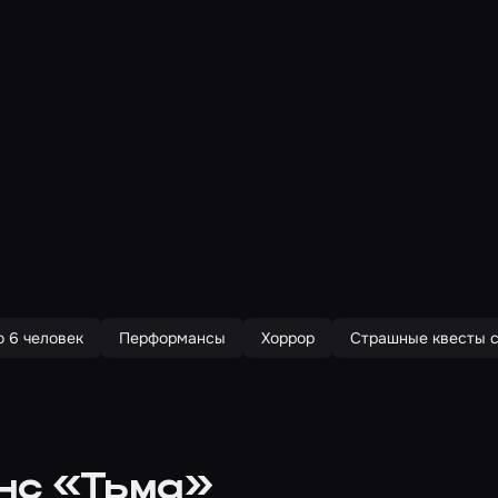
о 6 человек
Перформансы
Хоррор
Страшные квесты с
нс «Тьма»