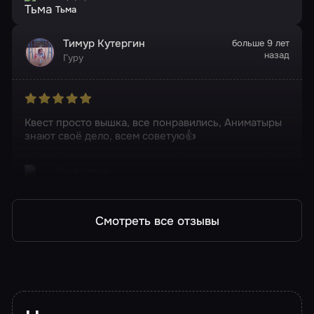
Тьма
Тимур Кутергин
больше 9 лет
назад
Гуру
Квест просто вышка, все понравились, Аниматыры
знают своё дело, всем советую👍
Перформанс
Тьма
Смотреть все отзывы