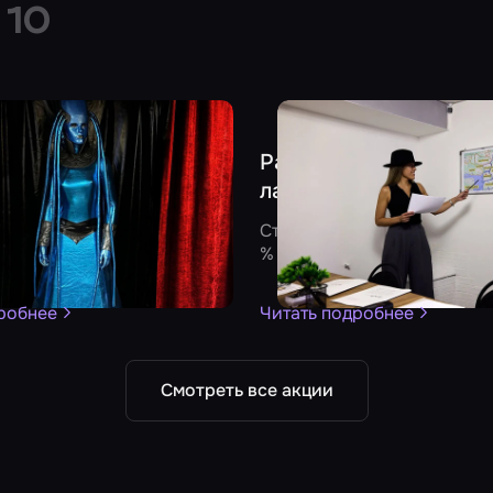
и
10
- 10 %
 скидку 1000 рублей в
Раскройте «Тайну ант
стах
лавки» со скидкой
твует в квестах «Тайная
Стоимость игр в квесте сн
бена Далласа», «Десять
%
и «Иллюзия обмана»
робнее
Читать подробнее
Смотреть все акции