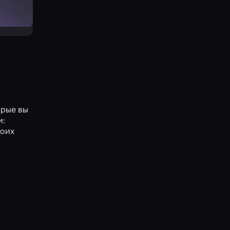
орые вы
и:
воих