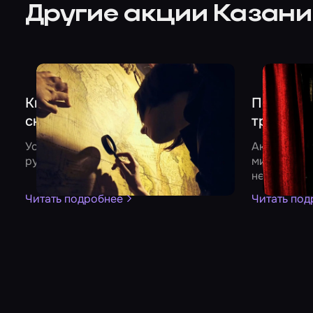
Другие акции Казан
- 500
- 1000
Квест «Очень странные дела»
Получите
снижает цены
трех кве
Успейте сыграть со скидкой 500
Акция дейс
рублей до конца лета
миссия Кор
негритят» 
Читать подробнее
Читать под