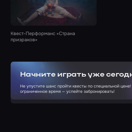
Квест-Перформанс
«Страна
призраков»
Начните играть уже сегод
Не упустите шанс пройти квесты по специальной цене!
ограниченное время — успейте забронировать!