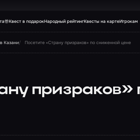
та
Квест в подарок
Народный рейтинг
Квесты на карте
Игрокам
в Казани
Посетите «Страну призраков» по сниженной цене
ану призраков»