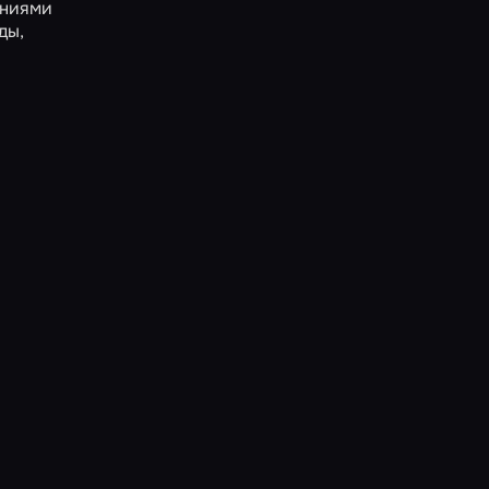
ениями
ды,