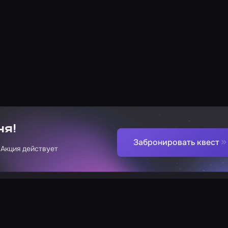
ня!
Забронировать квест
 Акция действует