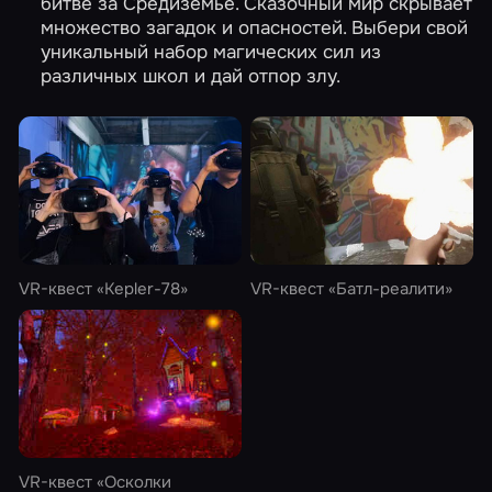
битве за Средиземье. Сказочный мир скрывает
множество загадок и опасностей. Выбери свой
уникальный набор магических сил из
различных школ и дай отпор злу.
VR-квест
«Kepler-78»
VR-квест
«Батл-реалити»
VR-квест
«Осколки