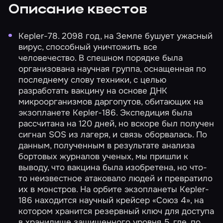
Описание квестов
Kepler-78.
2098 год, на Земле бушует ужасный
вирус, способный уничтожить все
человечество. В спешном порядке была
организована научная группа, оснащенная по
последнему слову техники, с целью
разработать вакцину на основе ДНК
микроорганизмов даргопутов, обитающих на
экзопланете Kepler-186. Экспедиция была
рассчитана на 120 дней, но вскоре был получен
сигнал SOS из лагеря, и связь оборвалась. По
данным, полученным в результате анализа
бортовых журналов ученых, мы пришли к
выводу, что вакцина была изобретена, но что-
то неизвестное атаковало людей и превратило
их в монстров. На орбите экзопланеты Kepler-
186 находится научный крейсер «Союз 4», на
котором хранится резервный ключ для доступа
в хранилище защищенного уровня 5, где, по