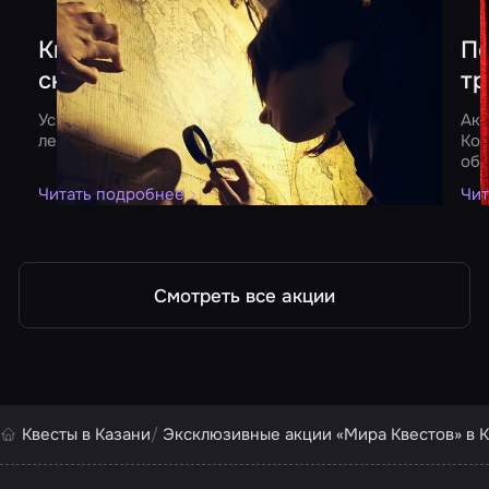
- 500
Квест «Очень странные дела»
По
снижает цены
тр
Успейте сыграть со скидкой 500 рублей до конца
Акц
лета
Кор
об
Читать подробнее
Чит
Смотреть все акции
Квесты в Казани
Эксклюзивные акции «Мира Квестов» в 