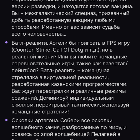
версии разведки, и находится готовая вакцина.
Вы – межгалактический спецназ, призванный
добыть разработанную вакцину любыми
способами. Именно от вас зависит судьба
всего человечества...
Батл-реалити.
Хотели бы поиграть в FPS игру
(Counter-Strike, Call Of Duty и т.д.), но в
реальной жизни? Или вы любите командные
соревновательные игры, такие как лазертаг/
пейнтбол? Батл-реалити – командная
стрелялка в виртуальной реальности,
разработанная казанскими программистами.
Вас ждут перестрелки и различные режимы
сражений. Доминируй индивидуальным
скиллом, переигрывай тактически, используй
командные стратегии!
Осколки артагона.
Собери все осколки
волшебного камня, разбросанные по миру, и
сразись со злой волшебницей Пелагеей в