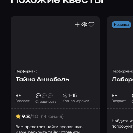
Похожие квесты
Новинка
Перформанс
Перформан
Тайна Аннабель
Лабор
8+
1–15
8+
Возраст
Кол-во игроков
Возраст
Страшность
(14 команд)
9.8
/10
Найдите у
попробуйт
Вам предстоит найти пропавшую
управлени
маму, раскрыть тайну странной