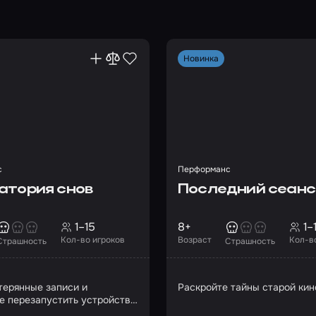
Новинка
с
Перформанс
атория снов
Последний сеанс
1–15
8+
1–
Кол-во игроков
Возраст
Кол-в
Страшность
Страшность
терянные записи и
Раскройте тайны старой ки
е перезапустить устройство
я снами