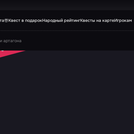
та
Квест в подарок
Народный рейтинг
Квесты на карте
Игрокам
и артагона
 ЗАКРЫТ