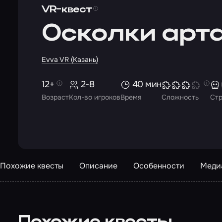
VR-квест
Осколки арт
Evva VR (Казань)
12+
2-8
40 мин
Возраст
Кол-во игроков
Время
Сложность
Ст
Похожие квесты
Описание
Особенности
Меди