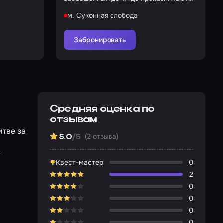
призраки
м. Суконная слобода
Забронировать
Средняя оценка по
отзывам
итве за
(2 отзыва)
5.0
/5
з
Квест-мастер
0
2
0
0
0
0