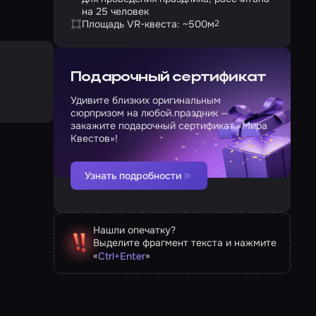
на 25 человек
Площадь VR-квеста: ~500
м
2
Подарочный сертификат
Удивите близких оригинальным
сюрпризом на любой праздник —
закажите подарочный сертификат «Мира
Квестов»!
Узнать подробности
Нашли опечатку?
Выделите фрагмент текста и нажмите
«
»
Ctrl
+
Enter