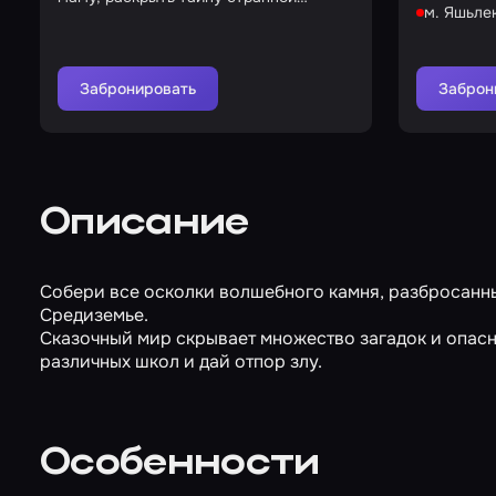
м. Яшьле
женщины и помочь Аннабель
Забронировать
Заброн
Описание
Собери все осколки волшебного камня, разбросанные 
Средиземье.
Сказочный мир скрывает множество загадок и опасн
различных школ и дай отпор злу.
Особенности