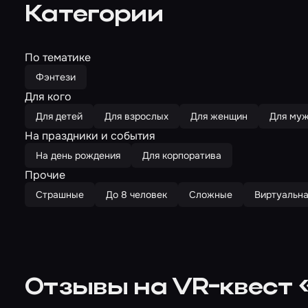
Категории
По тематике
Фэнтези
Для кого
Для детей
Для взрослых
Для женщин
Для му
На праздники и события
На день рождения
Для корпоратива
Прочие
Страшные
До 8 человек
Сложные
Виртуальна
Отзывы на VR-квест 