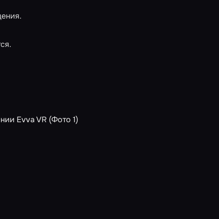
щения.
ся.