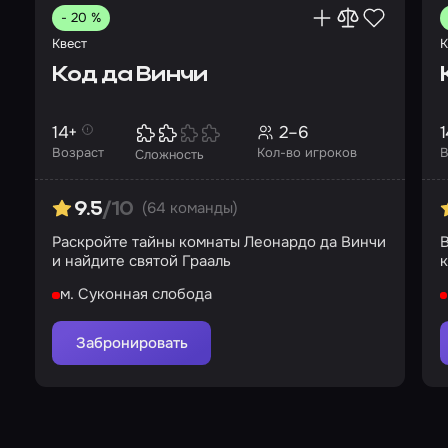
- 20 %
Квест
К
Код да Винчи
14+
2–6
1
Возраст
Кол-во игроков
В
Сложность
(64 команды)
9.5
/10
Раскройте тайны комнаты Леонардо да Винчи
и найдите святой Грааль
к
г
м. Суконная слобода
Забронировать