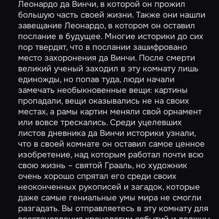
Леонардо да Винчи, в которой он прожил
большую часть своей жизни. Также они нашли
завещание Леонардо, в котором он оставил
послание в будущее. Многие историки до сих
пор твердят, что в послании зашифровано
место захоронения да Винчи. После смерти
великий ученый заходил в эту комнату лишь
единожды, но попав туда, люди начали
замечать необыкновенные вещи: картины
пропадали, вещи оказывались не на своих
местах, а рамы картин меняли свой орнамент
или вовсе трескались. Среди уцелевших
листов дневника да Винчи историки узнали,
что в своей комнате он оставил самое ценное
изобретение, над которым работал почти всю
свою жизнь – святой Грааль, но художник
очень хорошо спрятал его среди своих
неоконченных рукописей и загадок, которые
даже самые гениальные умы мира не смогли
разгадать. Вы отправляетесь в эту комнату для
восстановления хронологии событий и должны